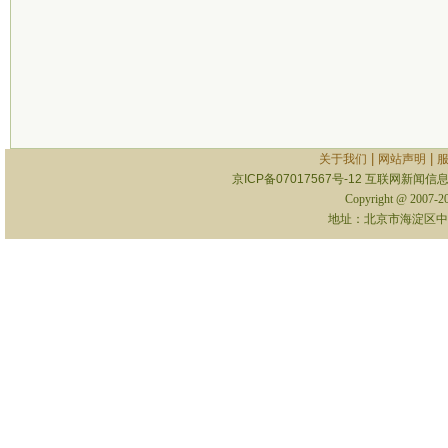
|
|
关于我们
网站声明
京ICP备07017567号-12
互联网新闻信息服
Copyright @ 2007-
地址：北京市海淀区中关村