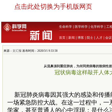
点击此处切换为手机版网页
生命科学
|
医学科学
|
化学科学
|
工
首页
|
新闻
|
博客
|
院士
|
人才
|
会议
来源：
文汇报
发布时间：2020/3/1 9:33:58
从流鼻涕到重症肺炎，为何同类病毒的致病性差
冠状病毒这样敲开人体
新冠肺炎病毒因其强大的感染和传播
一场紧急防控大战。在这一过程中，一
学家，甚至普通人的心中浮现：是什么