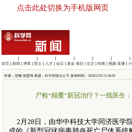
点击此处切换为手机版网页
生命科学
|
医学科学
|
化学科学
|
工程材料
|
信息科学
|
地球科学
|
数理科学
|
首页
|
新闻
|
博客
|
院士
|
人才
|
会议
|
基金·项目
|
论文
|
绘图
|
视频·直播
|
小
作者：甘晓 张思玮 来源：
科学网微信公号
发布时间：2020/2/29 15:36:01
尸检“颠覆”新冠治疗？一线医生
2月28日，由华中科技大学同济医学
成的《新型冠状病毒肺炎死亡尸体系统