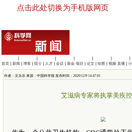
点击此处切换为手机版网页
生命科学
|
医学科学
|
化学科学
|
工程材料
|
信息科学
|
地球科学
|
数理科学
|
首页
|
新闻
|
博客
|
院士
|
人才
|
会议
|
基金·项目
|
论文
|
绘图
|
视频·直播
|
小
作者：文乐乐 来源：中国科学报 发布时间：2020/12/9 14:47:01
艾滋病专家将执掌美疾