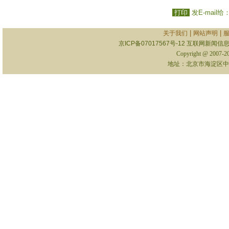
打印
发E-mail给
|
|
关于我们
网站声明
京ICP备07017567号-12
互联网新闻信息服
Copyright @ 2007-
地址：北京市海淀区中关村