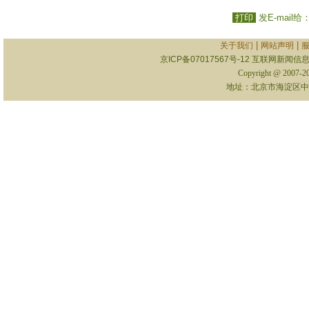
打印
发E-mail给
|
|
关于我们
网站声明
京ICP备07017567号-12
互联网新闻信息服
Copyright @ 2007-
地址：北京市海淀区中关村