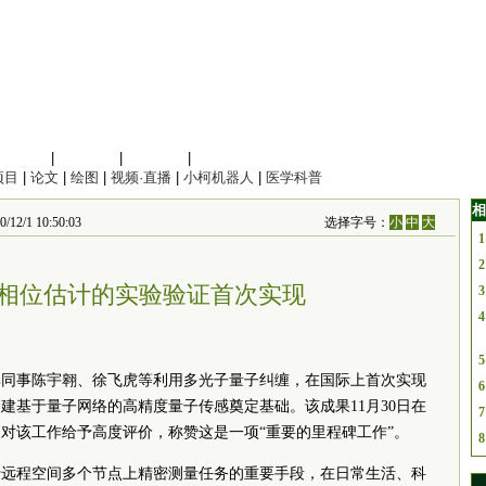
信息科学
|
地球科学
|
数理科学
|
管理综合
项目
|
论文
|
绘图
|
视频·直播
|
小柯机器人
|
医学科普
相
 10:50:03
选择字号：
小
中
大
1
2
相位估计的实验验证首次实现
3
4
5
其同事陈宇翱、徐飞虎等利用多光子量子纠缠，在国际上首次实现
6
建基于量子网络的高精度量子传感奠定基础。该成果11月30日在
7
对该工作给予高度评价，称赞这是一项“重要的里程碑工作”。
8
行远程空间多个节点上精密测量任务的重要手段，在日常生活、科