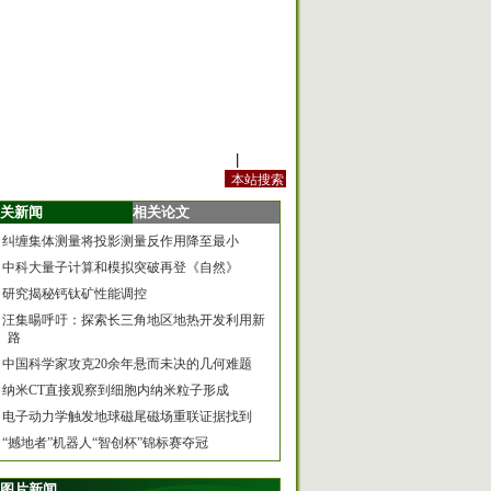
站内规定
|
手机版
关新闻
相关论文
纠缠集体测量将投影测量反作用降至最小
中科大量子计算和模拟突破再登《自然》
研究揭秘钙钛矿性能调控
汪集暘呼吁：探索长三角地区地热开发利用新
路
中国科学家攻克20余年悬而未决的几何难题
纳米CT直接观察到细胞内纳米粒子形成
电子动力学触发地球磁尾磁场重联证据找到
“撼地者”机器人“智创杯”锦标赛夺冠
图片新闻