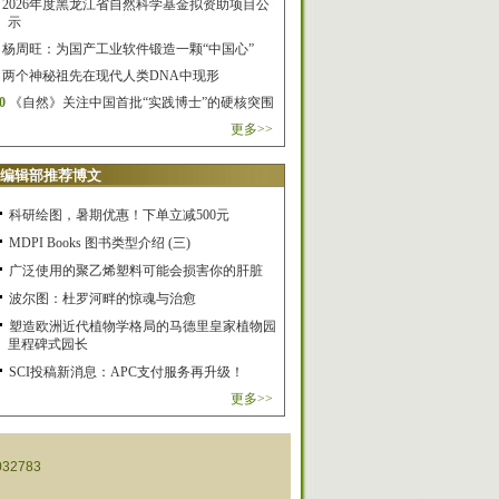
2026年度黑龙江省自然科学基金拟资助项目公
示
杨周旺：为国产工业软件锻造一颗“中国心”
两个神秘祖先在现代人类DNA中现形
0
《自然》关注中国首批“实践博士”的硬核突围
更多>>
编辑部推荐博文
科研绘图，暑期优惠！下单立减500元
MDPI Books 图书类型介绍 (三)
广泛使用的聚乙烯塑料可能会损害你的肝脏
波尔图：杜罗河畔的惊魂与治愈
塑造欧洲近代植物学格局的马德里皇家植物园
里程碑式园长
SCI投稿新消息：APC支付服务再升级！
更多>>
32783