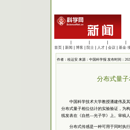
生命科学
|
医学科学
|
化学科学
|
工程材料
|
首页
|
新闻
|
博客
|
院士
|
人才
|
会议
|
基金·
作者：桂运安 来源：中国科学报 发布时间：2020/12/1
分布式量子
中国科学技术大学教授潘建伟及
分布式量子相位估计的实验验证，为构
线发表在《自然—光子学》上。审稿人
分布式传感是一种可用于同时执