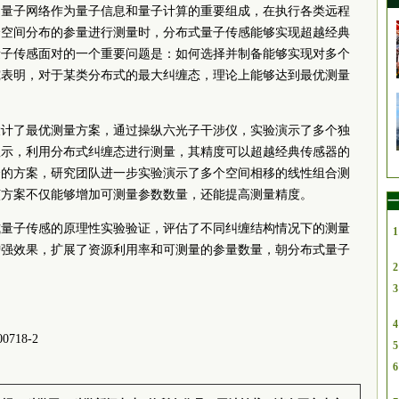
。量子网络作为量子信息和量子计算的重要组成，在执行各类远程
个空间分布的参量进行测量时，分布式量子传感能够实现超越经典
量子传感面对的一个重要问题是：如何选择并制备能够实现对多个
究表明，对于某类分布式的最大纠缠态，理论上能够达到最优测量
设计了最优测量方案，通过操纵六光子干涉仪，实验演示了多个独
显示，利用分布式纠缠态进行测量，其精度可以超越经典传感器的
合的方案，研究团队进一步实验演示了多个空间相移的线性组合测
该方案不仅能够增加可测量参数数量，还能提高测量精度。
一
式量子传感的原理性实验验证，评估了不同纠缠结构情况下的测量
1
增强效果，扩展了资源利用率和可测量的参量数量，朝分布式量子
2
3
4
-00718-2
5
6