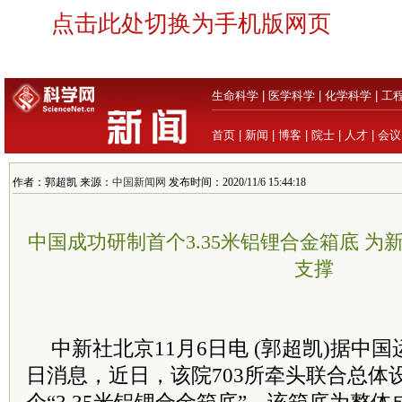
点击此处切换为手机版网页
生命科学
|
医学科学
|
化学科学
|
工
首页
|
新闻
|
博客
|
院士
|
人才
|
会议
作者：郭超凯 来源：
中国新闻网
发布时间：2020/11/6 15:44:18
中国成功研制首个3.35米铝锂合金箱底 
支撑
中新社北京11月6日电 (郭超凯)据中
日消息，近日，该院703所牵头联合总体