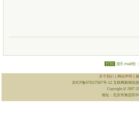
打印
发E-mail给
|
|
关于我们
网站声明
京ICP备07017567号-12
互联网新闻信息服
Copyright @ 2007-
地址：北京市海淀区中关村