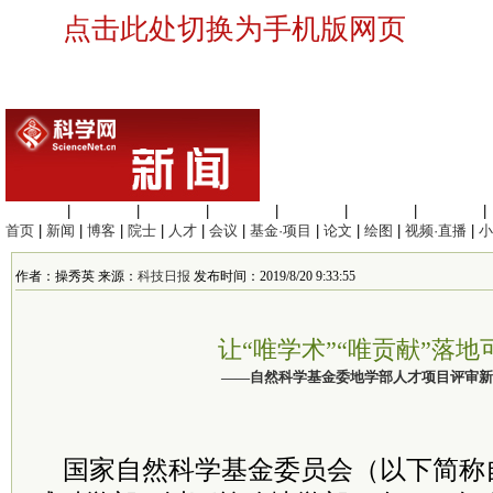
点击此处切换为手机版网页
生命科学
|
医学科学
|
化学科学
|
工程材料
|
信息科学
|
地球科学
|
数理科学
|
首页
|
新闻
|
博客
|
院士
|
人才
|
会议
|
基金·项目
|
论文
|
绘图
|
视频·直播
|
小
作者：操秀英 来源：
科技日报
发布时间：2019/8/20 9:33:55
让“唯学术”“唯贡献”落地
——自然科学基金委地学部人才项目评审新
国家自然科学基金
委员
会（以下简称