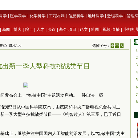
科学
|
医学科学
|
化学科学
|
工程材料
|
信息科学
|
地球科学
|
数理科学
|
管理
|
新闻
|
博客
|
院士
|
人才
|
会议
|
基金·项目
|
论文
|
绘图
|
视频·直播
|
小柯机
相
/3 18:47:56
选择字号：
小
中
大
1
2
推出新一季大型科技挑战类节目
3
4
5
6
7
闻发布会上，“智敬中国”主题活动启动。 孙自法 摄
8
法)记者3日从中国
科学院
获悉，由该院和中央广播电视总台共同主
的新一季大型科技挑战类节目——《机智过人》第三季，已于近日
基础上，继续关注中国国内人工智能前沿发展，以“智敬中国”为主