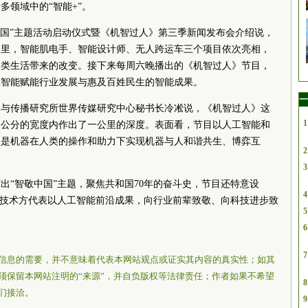
多领域中的“智能+”。
中国”主题活动启动仪式暨《机智过人》第三季新闻发布会介绍说，
目里，智能肌电手、智能设计师、无人跨运车三个项目依次亮相，
人类生活带来的改变。接下来每周六晚播出的《机智过人》节目，
工智能赋能行业发展与惠及百姓民生的智能成果。
一
闻与传播研究所世界传媒研究中心秘书长冷凇说，《机智过人》这
1
一公分的宽度内作出了一公里的深度。表面看，节目以人工智能和
则是机器在人类的操作和助力下实现机器与人和谐共生、博弈互
2
3
出“智敬中国”主题，聚焦共和国70年的奋斗史，节目还特意设
4
，技术方代表以人工智能前沿成果，向行业前辈致敬、向科技进步致
5
6
7
信息的需要，并不意味着代表本网站观点或证实其内容的真实性；如其
须保留本网站注明的“来源”，并自负版权等法律责任；作者如果不希望
8
们接洽。
9