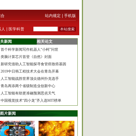
综合
站内规定
|
手机版
器人
|
医学科普
关新闻
相关论文
首个科学新闻写作机器人“小柯”问世
类脑计算芯片首登《自然》封面
新研究借助人工智能探寻食管癌致癌基因
2019中日韩工程技术大会在青岛开幕
人工智能战胜世界顶尖德州扑克选手
青岛再添两个省级制造业创新中心
人工智能有助更准确预测恶劣天气
中国视觉技术“四小龙”齐入选MIT榜单
图片新闻