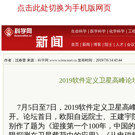
点击此处切换为手机版网页
生命科学
|
医学科学
|
化学科学
|
工
首页
|
新闻
|
博客
|
院士
|
人才
|
会议
作者：沈春蕾 来源：
科学网 www.sciencenet.cn
发布时间：2019/7/6 14:43:44
2019软件定义卫星高峰论
7月5日至7日，2019软件定义卫星
开。论坛首日，欧阳自远院士、王建宇
别作了题为《迎接第一个100年，中国