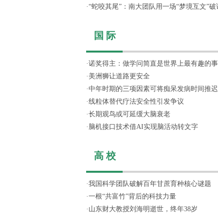
·
“蛇咬其尾”：南大团队用一场“梦境互文”破译.
国 际
·
诺奖得主：做学问简直是世界上最有趣的事
·
美洲狮让道路更安全
·
中年时期的三项因素可将痴呆发病时间推迟
·
线粒体替代疗法安全性引发争议
·
长期观鸟或可延缓大脑衰老
·
脑机接口技术借AI实现脑活动转文字
高 校
·
我国科学团队破解百年甘蔗育种核心谜题
·
一根“共富竹”背后的科技力量
·
山东财大教授刘海明逝世，终年38岁