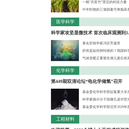
一根“共富竹”背后的科技力量
中年时期的三项因素可将痴呆发病
医学科学
科学家攻坚显微技术 首次临床观测到1..
著名肝病学家冯百芳逝世
肝癌是如何肺转移的？我国科学家
气候变暖正重塑非洲儿童疟疾风险
化学科学
第449期双清论坛“电化学储氢”召开
基金委化学科学部征集重大非共识
科学家揭示分子筛微孔道对荧光大
基金委化学科学部召开2026年度
工程材料