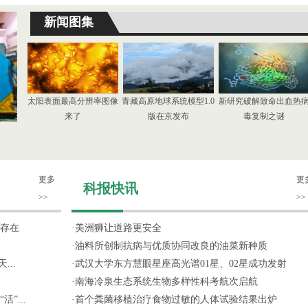
新闻图集
太阳表面最高分辨率图像
青藏高原地球系统模型1.0
新研究破解致命出血热
来了
版在京发布
毒复制之谜
更多
更
科报快讯
>>
>>
存在
·
美洲狮让道路更安全
·
油料所创制抗病与优质协同改良的油菜新种质
...
·
武汉大学东方慧眼星座高光谱01星、02星成功发射
·
南海冷泉生态系统生物多样性科考航次启航
”...
·
首个粪菌移植治疗食物过敏的人体试验结果出炉