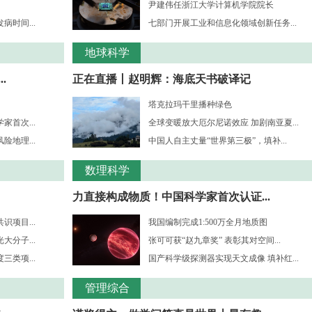
尹建伟任浙江大学计算机学院院长
时间...
七部门开展工业和信息化领域创新任务...
地球科学
.
正在直播丨赵明辉：海底天书破译记
塔克拉玛干里播种绿色
首次...
全球变暖放大厄尔尼诺效应 加剧南亚夏...
地理...
中国人自主丈量“世界第三极”，填补...
数理科学
力直接构成物质！中国科学家首次认证...
项目...
我国编制完成1:500万全月地质图
分子...
张可可获“赵九章奖” 表彰其对空间...
三类项...
国产科学级探测器实现天文成像 填补红...
管理综合