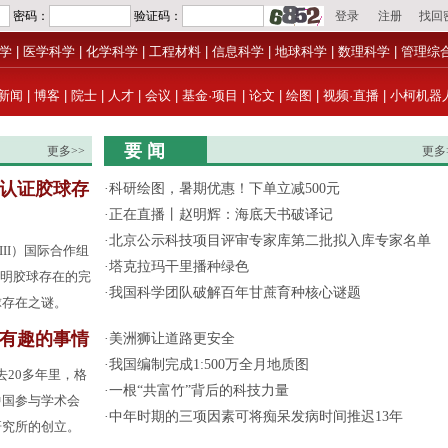
学
|
医学科学
|
化学科学
|
工程材料
|
信息科学
|
地球科学
|
数理科学
|
管理综
新闻
|
博客
|
院士
|
人才
|
会议
|
基金·项目
|
论文
|
绘图
|
视频·直播
|
小柯机器
要 闻
更多>>
更多
认证胶球存
·
科研绘图，暑期优惠！下单立减500元
·
正在直播丨赵明辉：海底天书破译记
·
北京公示科技项目评审专家库第二批拟入库专家名单
III）国际合作组
·
塔克拉玛干里播种绿色
了证明胶球存在的完
·
我国科学团队破解百年甘蔗育种核心谜题
球存在之谜。
有趣的事情
·
美洲狮让道路更安全
·
我国编制完成1:500万全月地质图
去20多年里，格
·
一根“共富竹”背后的科技力量
中国参与学术会
·
中年时期的三项因素可将痴呆发病时间推迟13年
研究所的创立。