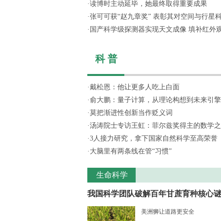
·
读博时主动延毕，她最终取得重要成果
·
张可可获“赵九章奖” 表彰其对空间与行星科学
·
国产科学级探测器实现天文成像 填补红外
科 普
·
戴松恩：他让更多人吃上白面
·
俞大鹏：量子计算，从理论构想到未来引擎
·
莫把渐进性创新当作贬义词
·
汤涛院士专访王虹：菲尔兹奖得主的数学之
·
3人接力研究，拿下国家自然科学至高荣誉
·
大脑里有两条线在管“习惯”
生命科学
我国科学团队破解百年甘蔗育种核心谜..
美洲狮让道路更安全