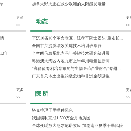
..
·
加拿大野火正在减少欧洲的太阳能发电量
更多
更
动态
>>
>>
情
·
下沉10省16个革命老区，陈孝平院士团队“重走长...
·
全国甘蔗提质增效关键技术培训班举行
13年
·
全空间信息系统内涵与关键技术研究获进展
·
粤港澳大湾区内地九市上半年用电量创新高
·
“高价值专利培育布局与生物医药产业融合”专题...
·
广东首只本土出生的极危物种非洲企鹅诞生
更多
更
院 所
>>
>>
·
塔克拉玛干里播种绿色
·
我国编制完成1:500万全月地质图
·
全球变暖放大厄尔尼诺效应 加剧南亚夏季干旱风险