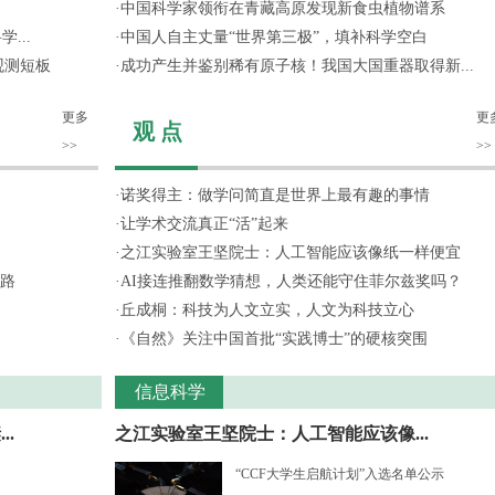
·
中国科学家领衔在青藏高原发现新食虫植物谱系
...
·
中国人自主丈量“世界第三极”，填补科学空白
观测短板
·
成功产生并鉴别稀有原子核！我国大国重器取得新...
更多
更
观 点
>>
>>
·
诺奖得主：做学问简直是世界上最有趣的事情
·
让学术交流真正“活”起来
·
之江实验室王坚院士：人工智能应该像纸一样便宜
路
·
AI接连推翻数学猜想，人类还能守住菲尔兹奖吗？
·
丘成桐：科技为人文立实，人文为科技立心
·
《自然》关注中国首批“实践博士”的硬核突围
信息科学
.
之江实验室王坚院士：人工智能应该像...
“CCF大学生启航计划”入选名单公示