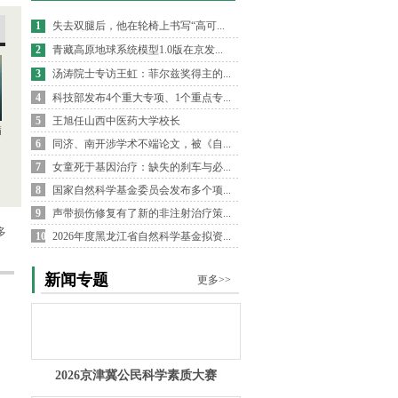
1
失去双腿后，他在轮椅上书写“高可...
2
青藏高原地球系统模型1.0版在京发...
3
汤涛院士专访王虹：菲尔兹奖得主的...
4
科技部发布4个重大专项、1个重点专...
5
王旭任山西中医药大学校长
病
6
同济、南开涉学术不端论文，被《自...
7
女童死于基因治疗：缺失的刹车与必...
8
国家自然科学基金委员会发布多个项...
9
声带损伤修复有了新的非注射治疗策...
多
10
2026年度黑龙江省自然科学基金拟资...
新闻专题
更多>>
2026京津冀公民科学素质大赛