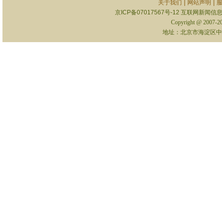
|
|
关于我们
网站声明
京ICP备07017567号-12
互联网新闻信息服
Copyright @ 2007-
地址：北京市海淀区中关村