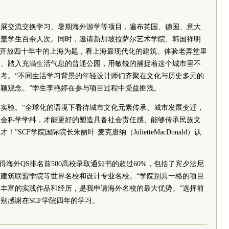
开展交流交换学习、暑期海外游学等项目，遍布英国、德国、意大
覆盖学生百余人次。同时，邀请新加坡拉萨尔艺术学院、韩国祥明
革开放四十年中的上海为题，看上海最现代化的建筑、体验老弄堂里
术、踏入充满生活气息的普通公园，用敏锐的捕捉着这个城市里不
考。“不同生活学习背景的年轻设计师们齐聚在文化与历史多元的
颖观念。”学生李艳婷在参与项目过程中受益匪浅。
实验。“全球化的语境下看待城市文化元素传承、城市发展变迁，
社会科学学科，才能更好的塑造具备社会责任感、能够传承民族文
CF学院国际院长朱丽叶·麦克唐纳（JulietteMacDonald）认
得海外QS排名前500高校录取通知书的超过60%，包括了宾夕法尼
建筑联盟学院等世界名校和设计专业名校。“学院别具一格的项目
丰富的实践作品和经历，是我申请海外名校的最大优势。”选择前
别感谢在SCF学院四年的学习。