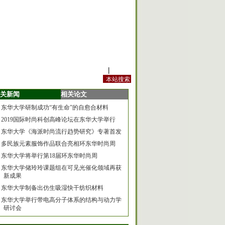
站内规定
|
手机版
关新闻
相关论文
东华大学研制成功“有生命”的自愈合材料
2019国际时尚科创高峰论坛在东华大学举行
东华大学《海派时尚流行趋势研究》专著首发
多民族元素服饰作品联合亮相环东华时尚周
东华大学将举行第18届环东华时尚周
东华大学储玲玲课题组在可见光催化领域再获
新成果
东华大学制备出仿生吸湿快干纺织材料
东华大学举行带电高分子体系的结构与动力学
研讨会