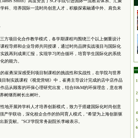
ames Smith）高度赞赏了SCF学院引进国际一流教育体系、汇聚
意学科、培养国际一流时尚创意人才，积极探索融通中外、肩负未
合
目方三方项目化合作教学模式，各学期课程均围绕三个以上侧重设计
由课程导师和企业导师共同授课，通过时尚品牌实战项目与国际化
手实践再到成果汇报，实现学习闭合循环，培育学生国际化的系统
变化的能力。
一
生的崔勇深深感受到项目制课程的挑战性和实战性，在学院与世界
项目制实践课程《视觉营销》中，崔勇主导设计完成的店中店作品
1
作品从顾客的环保心理研究出发，结合H&M的环保理念，意在将
2
滋养树继而树长出树叶。
3
索性地开展跨学科人才培养创新模式，致力于搭建国际化时尚创意
4
加强产学联动，深化校企合作的协同育人模式，“希望为上海创新驱
5
出新贡献。”SCF学院常务副院长李峻表示。
6