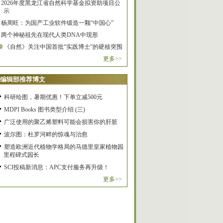
2026年度黑龙江省自然科学基金拟资助项目公
示
杨周旺：为国产工业软件锻造一颗“中国心”
两个神秘祖先在现代人类DNA中现形
0
《自然》关注中国首批“实践博士”的硬核突围
更多>>
编辑部推荐博文
科研绘图，暑期优惠！下单立减500元
MDPI Books 图书类型介绍 (三)
广泛使用的聚乙烯塑料可能会损害你的肝脏
波尔图：杜罗河畔的惊魂与治愈
塑造欧洲近代植物学格局的马德里皇家植物园
里程碑式园长
SCI投稿新消息：APC支付服务再升级！
更多>>