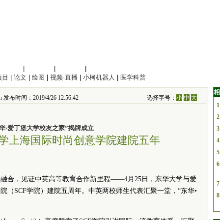
信息科学
|
地球科学
|
数理科学
|
管理综合
项目
|
论文
|
绘图
|
视频·直播
|
小柯机器人
|
医学科普
相
n
发布时间：2019/4/26 12:56:42
选择字号：
小
中
大
1
2
东华·爱丁堡大学校友之家”揭牌成立
3
学上海国际时尚创意学院建院五年
4
5
6
融合，见证中英高等教育合作新里程——4月25日，东华大学与爱
7
院（SCF学院）建院五周年。中英两校师生代表汇聚一堂，“东华•
8