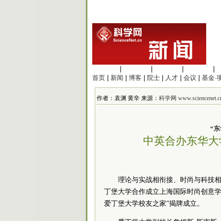
生命科学
|
医学科学
|
化学科学
|
工程材料
|
首页
|
新闻
|
博客
|
院士
|
人才
|
会议
|
基金·
作者：袁渊 黄辛 来源：
科学网 www.sciencenet.c
“
中英合办东华大
理论与实战相衔接、时尚与科技相
丁堡大学合作成立上海国际时尚创意学
爱丁堡大学校友之家”揭牌成立。