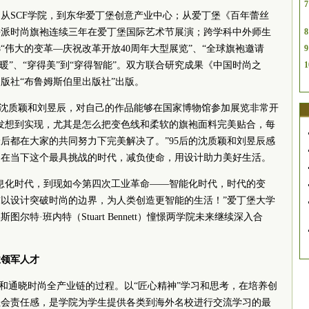
7
从SCF学院，到东华爱丁堡创意产业中心；从爱丁堡《百年蕾丝
海派时尚旗袍连续三年在爱丁堡国际艺术节展演；跨学科中外师生
8
“伟大的变革—庆祝改革开放40周年大型展览”、“全球旗袍邀请
9
暖”、“穿得美”到“穿得智能”。双方联合研究成果《中国时尚之
1
版社“布鲁姆斯伯里出版社”出版。
生沈质颖和刘昱辰，对自己的作品能够在国家博物馆参加展览非常开
发想到实现，尤其是怎么把变色线和柔软的旗袍面料完美贴合，每
后都在大家的共同努力下完美解决了。”95后的沈质颖和刘昱辰感
，在当下这个最具挑战的时代，减负使命，用设计助力美好生活。
息化时代，到现如今第四次工业革命——智能化时代，时代的变
以设计突破时尚的边界，为人类创造更智能的生活！”爱丁堡大学
尔特·班内特（Stuart Bennett）憧憬两学院未来继续深入合
业领军人才
解和通晓时尚全产业链的过程。以“匠心精神”学习和思考，在培养创
社会责任感，是学院为学生提供各类到海外名校进行交流学习的最