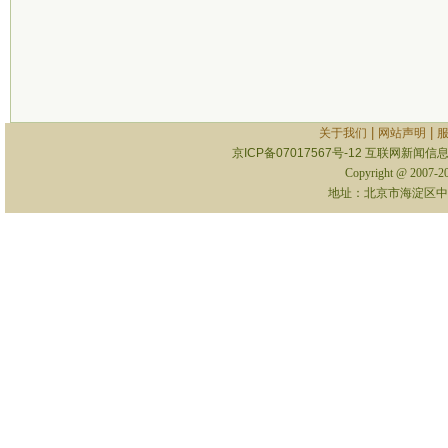
|
|
关于我们
网站声明
京ICP备07017567号-12
互联网新闻信息服
Copyright @ 2007-
地址：北京市海淀区中关村