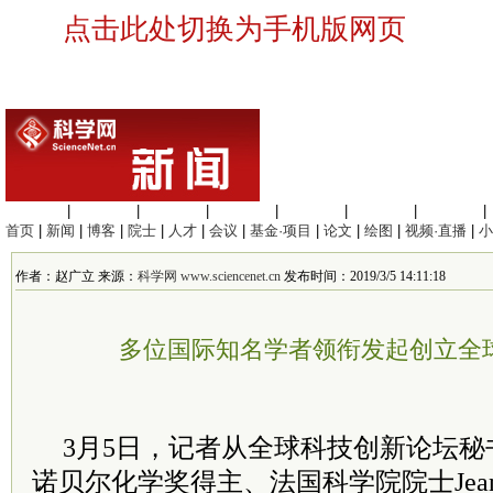
点击此处切换为手机版网页
生命科学
|
医学科学
|
化学科学
|
工程材料
|
信息科学
|
地球科学
|
数理科学
|
首页
|
新闻
|
博客
|
院士
|
人才
|
会议
|
基金·项目
|
论文
|
绘图
|
视频·直播
|
小
作者：赵广立 来源：
科学网 www.sciencenet.cn
发布时间：2019/3/5 14:11:18
多位国际知名学者领衔发起创立全
3月5日，记者从全球科技创新论坛秘书
诺贝尔化学奖得主、法国科学院院士Jean-Mar