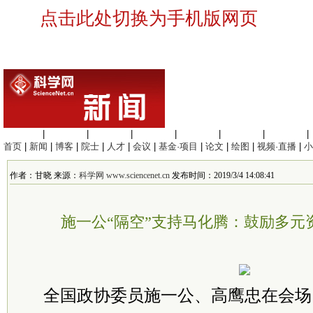
点击此处切换为手机版网页
生命科学
|
医学科学
|
化学科学
|
工程材料
|
信息科学
|
地球科学
|
数理科学
|
首页
|
新闻
|
博客
|
院士
|
人才
|
会议
|
基金·项目
|
论文
|
绘图
|
视频·直播
|
小
作者：甘晓 来源：
科学网 www.sciencenet.cn
发布时间：2019/3/4 14:08:41
施一公“隔空”支持马化腾：鼓励多元
全国政协委员施一公、高鹰忠在会场