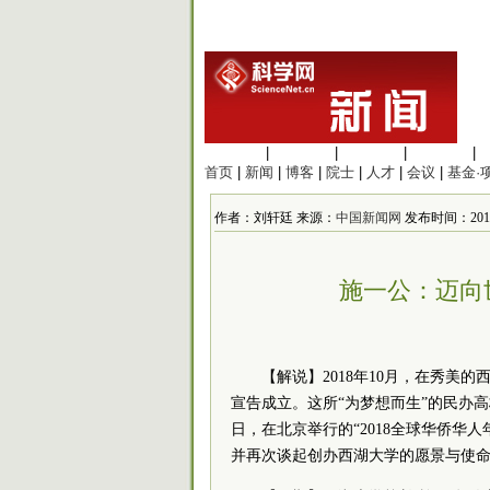
生命科学
|
医学科学
|
化学科学
|
工程材料
|
首页
|
新闻
|
博客
|
院士
|
人才
|
会议
|
基金·
作者：刘轩廷 来源：
中国新闻网
发布时间：2019/1
施一公：迈向
【解说】2018年10月，在秀美
宣告成立。这所“为梦想而生”的民办
日，在北京举行的“2018全球华侨华
并再次谈起创办西湖大学的愿景与使