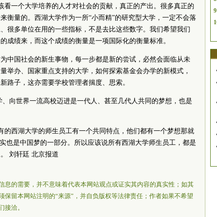
应该看一个大学培养的人才对社会的贡献，真正的产出。很多真正的
9
来衡量的。西湖大学作为一所“小而精”的研究型大学，一定不会落
1
系、很多单位在用的一些指标，不是去比这些数字。我们希望我们
义的成绩来，而这个成绩的衡量是一项国际化的衡量标准。
作为中国社会的新生事物，每一步都是新的尝试，必然会面临从未
力量举办、国家重点支持的大学，如何探索基金会办学的新模式，
的新路子，这亦需要学校管理者揣度、思索。
学、向世界一流高校迈进是一代人、甚至几代人共同的梦想，也是
。
所有的西湖大学的师生员工有一个共同特点，他们都有一个梦想那就
其实也是中国梦的一部分。所以应该说所有西湖大学师生员工，都是
。 刘轩廷 北京报道
信息的需要，并不意味着代表本网站观点或证实其内容的真实性；如其
须保留本网站注明的“来源”，并自负版权等法律责任；作者如果不希望
们接洽。