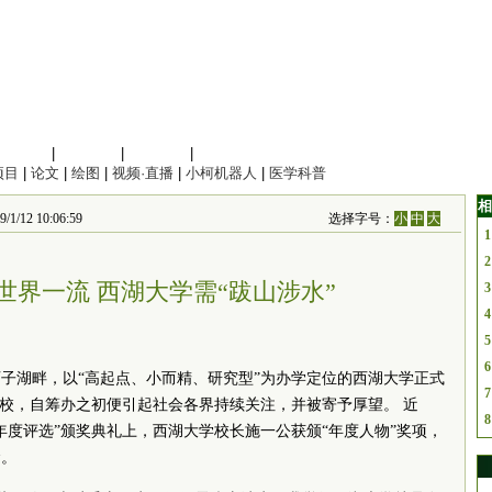
信息科学
|
地球科学
|
数理科学
|
管理综合
项目
|
论文
|
绘图
|
视频·直播
|
小柯机器人
|
医学科普
相
/12 10:06:59
选择字号：
小
中
大
1
2
世界一流 西湖大学需“跋山涉水”
3
4
5
6
的西子湖畔，以“高起点、小而精、研究型”为办学定位的西湖大学正式
7
高校，自筹办之初便引起社会各界持续关注，并被寄予厚望。 近
8
人年度评选”颁奖典礼上，西湖大学校长施一公获颁“年度人物”奖项，
命。