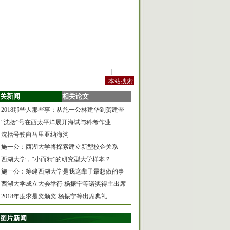
站内规定
|
手机版
关新闻
相关论文
2018那些人那些事：从施一公林建华到贺建奎
“沈括”号在西太平洋展开海试与科考作业
沈括号驶向马里亚纳海沟
施一公：西湖大学将探索建立新型校企关系
西湖大学，“小而精”的研究型大学样本？
施一公：筹建西湖大学是我这辈子最想做的事
西湖大学成立大会举行 杨振宁等诺奖得主出席
2018年度求是奖颁奖 杨振宁等出席典礼
图片新闻