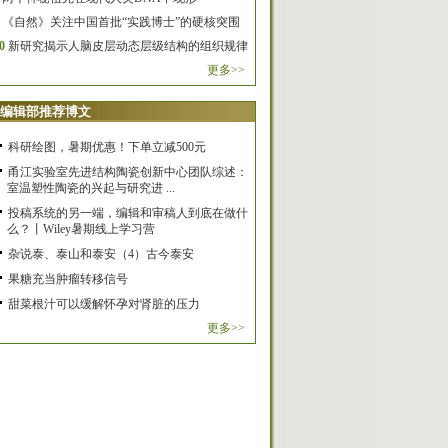
《自然》关注中国首批“实践博士”的硬核突围
0
新研究揭示人脑皮层动态层级结构的组织规律
更多>>
编辑部推荐博文
科研绘图，暑期优惠！下单立减500元
甬江实验室先进结构陶瓷创新中心团队综述：
室温塑性陶瓷的兴起与研究进 ...
投稿系统的另一端，编辑和审稿人到底在做什
么？丨Wiley暑期线上学习营
杂说泰、泰山和泰安（4）古今泰安
果糖充当肿瘤转移信号
甜菜根汁可以缓解怀孕对肾脏的压力
更多>>