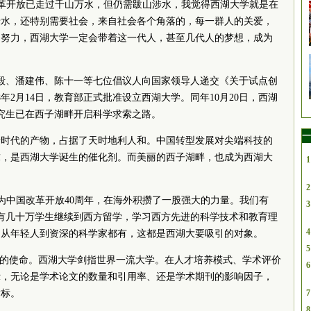
改革开放已走过千山万水，但仍需跋山涉水，我觉得西湖大学就是在
涉水，还特别需要社会，来自社会各个角落的，每一群人的关爱，
同努力，西湖大学一定会带着这一代人，甚至几代人的梦想，成为
、饶毅、潘建伟、陈十一等七位倡议人向国家领导人递交《关于试点创
8年2月14日，教育部正式批准设立西湖大学。同年10月20日，西湖
研究生已在西子湖畔开启科学求索之路。
一
新时代的产物，占据了天时地利人和。中国转型发展对尖端科技的
求，是西湖大学诞生的催化剂。而美丽的西子湖畔，也成为西湖大
1
2
因为中国改革开放40周年，在海外积攒了一股强大的力量。我们有
3
都有几十万学生继续到西方留学，学习西方先进的科学技术和教育理
4
，从年轻人到资深的科学家都有，这都是西湖大要吸引的对象。
5
”的使命。西湖大学剑指世界一流大学。在人才培养模式、学术评价
6
示，无论是学术论文的数量和引用率、还是学术期刊的影响因子，
指标。
7
8