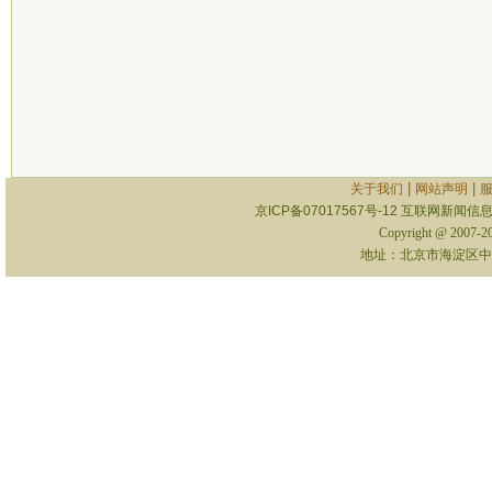
|
|
关于我们
网站声明
京ICP备07017567号-12
互联网新闻信息服
Copyright @ 2007-
地址：北京市海淀区中关村