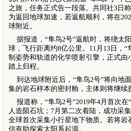
之旅，任务正式告一段落。共同社3日称
为返回地球加速，若返航顺利，将在2020
球附近。
据报道，“隼鸟2号”返航时，将绕太
球，飞行距离约8亿公里。11月13日，“
制姿势和轨道的化学喷射引擎，正式由小
踏上归程。
到达地球附近后，“隼鸟2号”将向地面
集的岩石样本的密封舱，主体则将继续
报道称，“隼鸟2号”2019年4月首次
人造陨石坑；7月第二次着陆，成功采
全球首次采集小行星地下物质。若将岩
信有助探索太阳系起源。