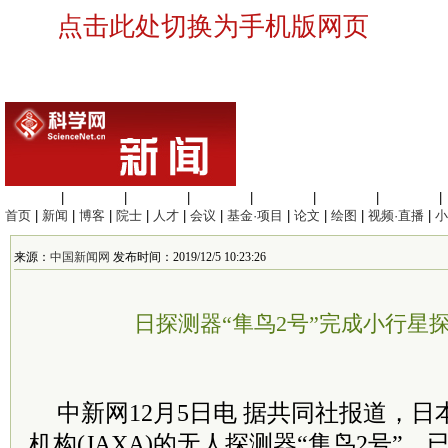
点击此处切换为手机版网页
生命科学
|
医学科学
|
化学科学
|
工程材料
|
信息科学
|
地球科学
|
数理科学
|
首页
|
新闻
|
博客
|
院士
|
人才
|
会议
|
基金·项目
|
论文
|
绘图
|
视频·直播
|
小
来源：
中国新闻网
发布时间：2019/12/5 10:23:26
日探测器“隼鸟2号”完成小行星
中新网12月5日电 据共同社报道，
机构(JAXA)的无人探测器“隼鸟2号”