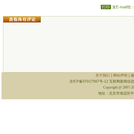
打印
发E-mail给
|
|
关于我们
网站声明
京ICP备07017567号-12
互联网新闻信息服
Copyright @ 2007-
地址：北京市海淀区中关村