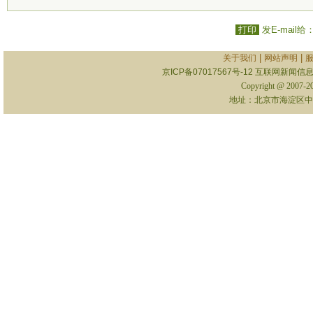
打印
发E-mail给
|
|
关于我们
网站声明
京ICP备07017567号-12
互联网新闻信息服
Copyright @ 2007-
地址：北京市海淀区中关村