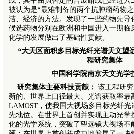
线，其中曲贝替定的合成路线已经进入
被认为是“最难制备的两个抗肿瘤药物之
洁、经济的方法。发现了一些药物先导
候选药物分别在欧洲和中国进入一期临
化学的发展做出了基础性贡献。
“大天区面积多目标光纤光谱天文望远
程研究集体
中国科学院南京天文光学
研究集体主要科技贡献：
该工程研究
新
的、世界上口径最大、光谱获取率最
LAMOST，
使我国大视场多目标光纤光
先地位。在
世界上首创并实现主动光学
化的光学
系统，突破了望远镜大视场不
颈；在世界
上首创并成功地发展了一块