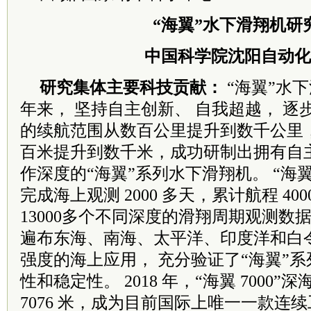
“海翼”水下滑翔机研
中国科学院沈阳自动化
研究集体主要科技贡献：
“海翼”水
年
来， 坚持自主创新、 自我超越， 逐
的
续航范围从数百公里提升到数千公里
百
米提升到数千米，成功研制出拥有自
作
深度的“海翼”系列水下滑翔机。 “海
完
成海上观测 2000 多天，累计航程 40
13000
多个不同深度的滑翔周期观测数
遍布
东海、南海、太平洋、印度洋和白
强度
的海上应用， 充分验证了“海翼”
性和
稳定性。 2018 年，“海翼 7000
7076 米，
成为目前国际上唯一一款连续工作