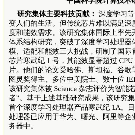
中国科学院计算技术
研究集体主要科技贡献：
深度学习等
变
人们的生活。但传统芯片难以满足深
度
和能效需求。该研究集体国际上率先
体
系结构研究，突破了深度学习处理器
模、
适配和能效三大挑战，研制了国际
芯片
寒武纪 1 号，其能效显著超过 CPU 
片。他
们的论文受哈佛、斯坦福、谷歌
图灵奖
得主、多位中美
院士
、数十位 I
该研
究集体被 Science 杂志评价为智
者”。
基于上述基础研究成果，该研究集
首个
深度学习处理器产品寒武纪 1A。
处
理器已应用于华为、曙光、阿里等企
务
器中。