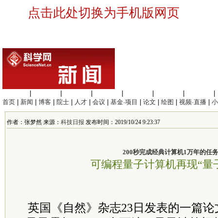
点击此处切换为手机版网页
生命科学
|
医学科学
|
化学科学
|
工程材料
|
信息科学
|
地球科学
|
数理科学
|
首页
|
新闻
|
博客
|
院士
|
人才
|
会议
|
基金·项目
|
论文
|
绘图
|
视频·直播
|
小
作者：张梦然 来源：
科技日报
发布时间：2019/10/24 9:23:37
200秒完成经典计算机1万年的任
可编程量子计算机再现“量
英国《自然》杂志23日发表的一篇