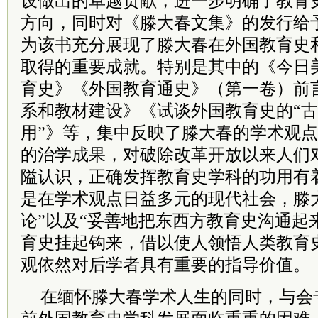
设做出的卓越贡献，进一步明确了教育
方向，同时对《滕大春文集》的发行给
为该书充分展现了滕大春在外国教育史
取得的重要成就。特别是其中的《今日
育史》《外国教育通史》（第一卷）前
系和教材建设》《试谈外国教育史的“古
用”》等，集中反映了滕大春的学术观
的治学成果，对破除改革开放以来人们
隘认识，正确发挥教育史学科的功用有
是在学术观点日益多元的现代社会，滕
论”以及“妥善地把东西方教育史沟通起
育史挂起钩来，借以使人领悟人类教育
观依然对后学者具有重要的指导价值。
在缅怀滕大春学术人生的同时，与会