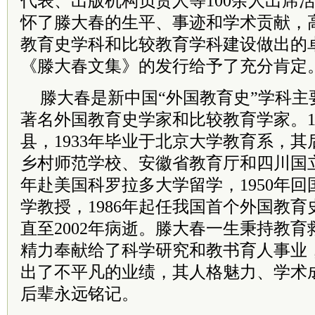
代表、出版机构负责人等100余人出席
怀了滕大春的生平、事迹和学术贡献，
教育史学科和比较教育学科建设做出的
《滕大春文集》的发行给予了充分肯定
滕大春是新中国“外国教育史”学科主
著名外国教育史学家和比较教育学家。1
县，1933年毕业于北京大学教育系，
乡村师范学校、安徽省教育厅和四川国立
年赴美国科罗拉多大学留学，1950年
学教授，1986年起任我国首个外国教
直至2002年病逝。滕大春一生秉持教
精力奉献给了科学研究和教书育人事业
出了不平凡的业绩，其人格魅力、学术
后辈永远铭记。