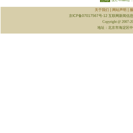
|
|
关于我们
网站声明
京ICP备07017567号-12
互联网新闻信息服
Copyright @ 2007-
地址：北京市海淀区中关村