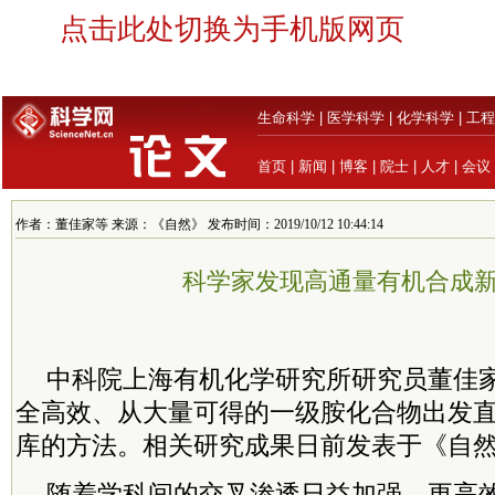
点击此处切换为手机版网页
生命科学
|
医学科学
|
化学科学
|
工程
首页
|
新闻
|
博客
|
院士
|
人才
|
会议
作者：董佳家等 来源：《自然》 发布时间：2019/10/12 10:44:14
科学家发现高通量有机合成
中科院上海有机化学研究所研究员董佳
全高效、从大量可得的一级胺化合物出发
库的方法。相关研究成果日前发表于《自
随着学科间的交叉渗透日益加强，更高