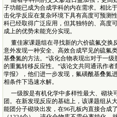
子功能已成为合成学科的内在需求。相比
击化学反应在复杂环境下具有高度可预测
科已经取得广泛应用，但其独特的、高度
成上的优势未能充分实现。
董佳家课题组在寻找新的六价硫氟交换
意外发现一种安全、高效合成罕见的硫氟
基叠氮的方法。“该化合物表现出对于一级
的重氮转移反应性。”该论文共同通讯作者
学报》，他们进一步发现，氟磺酰基叠氮
相条件下迅速水解。
一级胺是有机化学中多样性最大、砌块
团。在新发现反应的基础上，该课题组从
能团分子砌块出发，在96孔板内直接合成
（1224个）。该化合物库不需分离纯化，