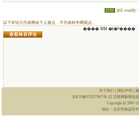
打印
发E-mail给
以下评论只代表网友个人观点，不代表科学网观点。
���� SSI �ļ�ʱ����
|
|
关于我们
网站声明
京ICP备07017567号-12
互联网新闻信息服
Copyright @ 2007-
地址：北京市海淀区中关村