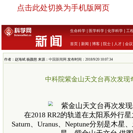
点击此处切换为手机版网页
生命科学
|
医学科学
|
化学科学
|
工
首页
|
新闻
|
博客
|
院士
|
人才
|
会议
作者：赵海斌 杨颜慈 来源：
中国新闻网
发布时间：2018/9/20 10:07:34
中科院紫金山天文台再次发现
在2018 RR2的轨道在太阳系外行星之
Saturn、Uranus、Neptune分别