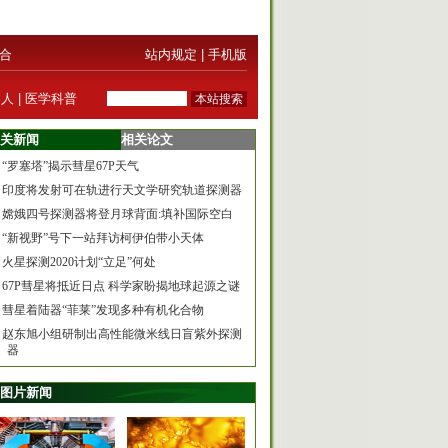
合
站内规定
|
手机版
器人
|
医学科普
关新闻
相关论文
“罗塞塔”揭示彗星67P天气
印度将发射可在轨进行天文学研究轨道探测器
嫦娥四号探测器将登月球背面:填补国际空白
“新视野”号下一站拜访柯伊伯带小天体
火星探测2020计划“立足”何处
67P彗星将抵近日点 科学家盼揭地球起源之谜
彗星着陆器“菲莱”发现多种有机化合物
赵东旭小组研制出高性能微米线日盲紫外探测
器
图片新闻