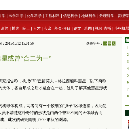
科学
|
医学科学
|
化学科学
|
工程材料
|
信息科学
|
地球科学
|
数理科学
|
管理综
|
新闻
|
博客
|
院士
|
人才
|
会议
|
基金·项目
|
论文
|
绘图
|
视频·直播
|
小柯机
相
15/10/12 15:31:56
选择字号：
小
中
大
1
2
P彗星或曾“合二为一”
3
4
5
研究报告称，构成67P/丘留莫夫－格拉西缅科彗星（以下简称
6
同的天体，各自形成之后才融合在一起，这对了解其他彗星形状
7
8
小的椭球体构成，两者间有一个较细的“脖子”区域连接，因此使
究人员不清楚这种奇特的形状是由两个曾经不同的天体融合而
成。此次的研究阐明了67P形状的渊源。