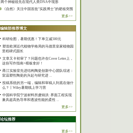
两个神秘祖先在现代人类DNA中现形
0
《自然》关注中国首批“实践博士”的硬核突围
更多>>
编辑部推荐博文
科研绘图，暑期优惠！下单立减500元
塑造欧洲近代植物学格局的马德里皇家植物园
里程碑式园长
文章又卡初审了？问题也许在Cover Letter上，
这份写作指南+模板拿好！
甬江实验室先进结构陶瓷创新中心团队综述：
室温塑性陶瓷的兴起与研究进 ...
投稿系统的另一端，编辑和审稿人到底在做什
么？丨Wiley暑期线上学习营
中国科学院宁波材料所虞锦洪: 界面工程实现
兼具超高热导率和透波性能的柔性 ...
更多>>
论坛推荐
更多>>