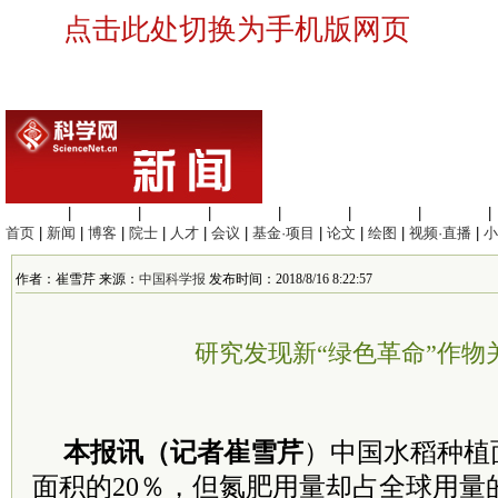
点击此处切换为手机版网页
生命科学
|
医学科学
|
化学科学
|
工程材料
|
信息科学
|
地球科学
|
数理科学
|
首页
|
新闻
|
博客
|
院士
|
人才
|
会议
|
基金·项目
|
论文
|
绘图
|
视频·直播
|
小
作者：崔雪芹 来源：
中国科学报
发布时间：2018/8/16 8:22:57
研究发现新“绿色革命”作物
本报讯（记者崔雪芹
）中国水稻种植
面积的20％，但氮肥用量却占全球用量