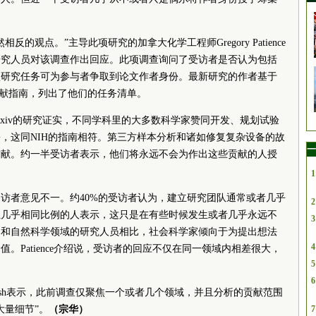
的观点。”主导此项研究的加拿大化学工程师Gregory Patience
名研究人员对该调查作出回应。此项调查询问了受访者是否认为包括
项研究任务可为参与者争取到论文作者身份。最新研究的作者基于
贡献指南，列出了他们的任务清单。
Rxiv的研究证实，不同学科里的大多数科学家赞同开发、规划试验
，这同NIH的指南相符。第三方样本分析和诸如修复复杂设备的故
一
贡献。约一半受访者表示，他们将永远不会为作出这些贡献的人授
1
访者意见不一。约40%的受访者认为，建立研究团队通常或者几乎
2
但几乎相同比例的人表示，这只是在有些时候发生或者几乎永远不
3
用和自然科学领域的研究人员相比，社会科学家倾向于为提出想法
4
。Patience介绍说，受访者的回应不仅在同一领域内相差很大，
5
6
Walsh表示，此前调查仅聚焦一个或者几个领域，并且分析的贡献范围
大量细节”。
（宗华）
7