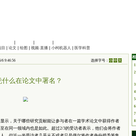
信息科学
|
地球科学
|
数理科学
|
管理综合
项目
|
论文
|
绘图
|
视频·直播
|
小柯机器人
|
医学科普
相
 9:46:56
选择字号：
小
中
大
1
2
凭什么在论文中署名？
3
4
5
6
7
查显示，关于哪些研究贡献能让参与者在一篇学术论文中获得作者
8
至在同一领域内也是如此。超过2/3的受访者表示，他们会将作者
的人。但近一半受访者几乎从不或者只是偶尔将作者身份授予筹集