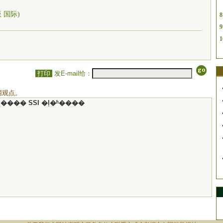
版 国际)
8
9
1
打印
发E-mail给：
网观点。
���� SSI �ļ�ʱ����