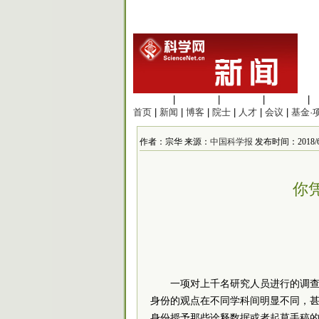
生命科学
|
医学科学
|
化学科学
|
工程材料
|
首页
|
新闻
|
博客
|
院士
|
人才
|
会议
|
基金·
作者：宗华 来源：
中国科学报
发布时间：2018/6/6
你
一项对上千名研究人员进行的调
身份的观点在不同学科间明显不同，甚
身份授予那些诠释数据或者起草手稿