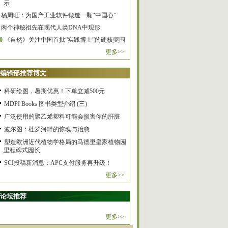
示
杨周旺：为国产工业软件锻造一颗“中国心”
两个神秘祖先在现代人类DNA中现形
0
《自然》关注中国首批“实践博士”的硬核突围
更多>>
编辑部推荐博文
科研绘图，暑期优惠！下单立减500元
MDPI Books 图书类型介绍 (三)
广泛使用的聚乙烯塑料可能会损害你的肝脏
波尔图：杜罗河畔的惊魂与治愈
塑造欧洲近代植物学格局的马德里皇家植物园
里程碑式园长
SCI投稿新消息：APC支付服务再升级！
更多>>
论坛推荐
更多>>