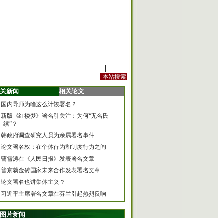
站内规定
|
手机版
关新闻
相关论文
国内导师为啥这么计较署名？
新版《红楼梦》署名引关注：为何“无名氏
续”？
韩政府调查研究人员为亲属署名事件
论文署名权：在个体行为和制度行为之间
曹雪涛在《人民日报》发表署名文章
普京就金砖国家未来合作发表署名文章
论文署名也讲集体主义？
习近平主席署名文章在芬兰引起热烈反响
图片新闻