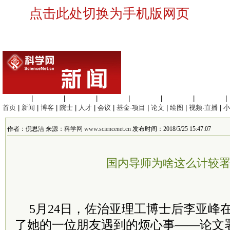
点击此处切换为手机版网页
生命科学
|
医学科学
|
化学科学
|
工程材料
|
信息科学
|
地球科学
|
数理科学
|
首页
|
新闻
|
博客
|
院士
|
人才
|
会议
|
基金·项目
|
论文
|
绘图
|
视频·直播
|
小
作者：倪思洁 来源：
科学网 www.sciencenet.cn
发布时间：2018/5/25 15:47:07
国内导师为啥这么计较
5月24日，佐治亚理工博士后李亚峰
了她的一位朋友遇到的烦心事——论文