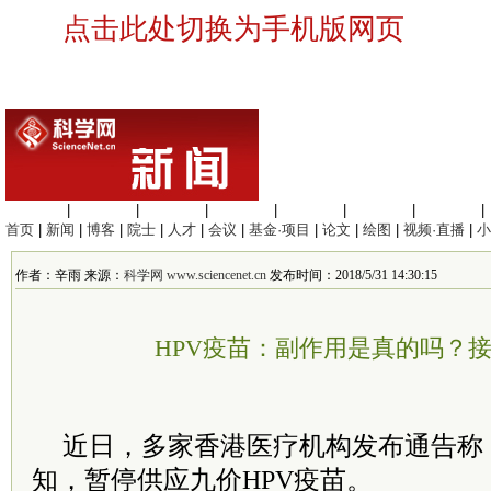
点击此处切换为手机版网页
生命科学
|
医学科学
|
化学科学
|
工程材料
|
信息科学
|
地球科学
|
数理科学
|
首页
|
新闻
|
博客
|
院士
|
人才
|
会议
|
基金·项目
|
论文
|
绘图
|
视频·直播
|
小
作者：辛雨 来源：
科学网 www.sciencenet.cn
发布时间：2018/5/31 14:30:15
HPV疫苗：副作用是真的吗？
近日，多家香港医疗机构发布通告称
知，暂停供应九价HPV疫苗。