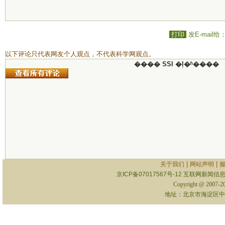
打印
发E-mail给
以下评论只代表网友个人观点，不代表科学网观点。
���� SSI �ļ�ʱ����
|
|
关于我们
网站声明
京ICP备07017567号-12
互联网新闻信息服
Copyright @ 2007-
地址：北京市海淀区中关村