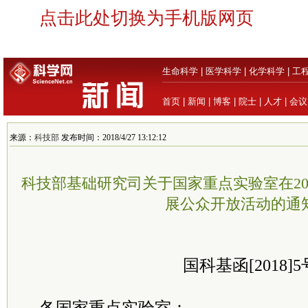
点击此处切换为手机版网页
生命科学
|
医学科学
|
化学科学
|
工
首页
|
新闻
|
博客
|
院士
|
人才
|
会议
来源：
科技部
发布时间：2018/4/27 13:12:12
科技部基础研究司关于国家重点实验室在20
展公众开放活动的通
国科基函[2018]5