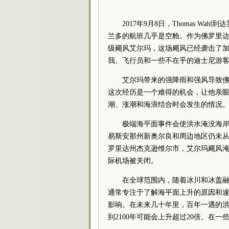
2017年9月8日，Thomas 
兰多的航班几乎是空舱。作为佛罗里达
级飓风艾尔玛，这场飓风已经袭击了加
我、飞行员和一些不在乎的迪士尼游客
艾尔玛带来的强降雨和强风导致佛
这次经历是一个难得的机会，让他亲
潮、涨潮和海浪结合时会发生的情况
极端海平面事件会使洪水淹没海
易斯安那州新奥尔良和周边地区仍未从2
罗里达州杰克逊维尔市，艾尔玛飓风
际机场被关闭。
在全球范围内，随着冰川和冰盖融
通常专注于了解海平面上升的原因和
影响。在未来几十年里，百年一遇的
到2100年可能会上升超过20倍。在