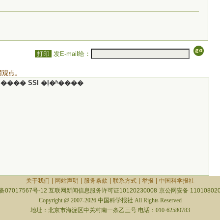
打印
发E-mail给：
网观点。
���� SSI �ļ�ʱ����
|
|
|
|
|
关于我们
网站声明
服务条款
联系方式
举报
中国科学报社
备07017567号-12
互联网新闻信息服务许可证10120230008
京公网安备 110108020
Copyright @ 2007-2026 中国科学报社 All Rights Reserved
地址：北京市海淀区中关村南一条乙三号 电话：010-62580783