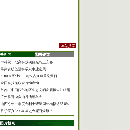
站内规定
|
手机版
关新闻
相关论文
中科院一批高科技项目亮相上交会
早期资助促进科学家事业发展
3D藏宝图让江口沉银古河道重见天日
全国科技馆联合行动启动
首部《中国西部地区生态文明发展报告》结题
广州科普游自由行活动举办
山西今年一季度专利申请量同比增幅达65.0%
科学家兴学：星星之火能否燎原？
图片新闻