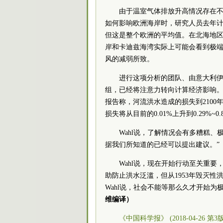
由于温室气体排放升高情况存在
如何影响欧洲海岸时，研究人员去年计算
但这是整个欧洲的平均值。在北海地区
岸和卡迪兹海湾实际上可能会看到极
风的减弱所致。
进行这项分析的团队、由意大利伊斯普拉
组，已经将注意力转向计算经济影响。去年
报告称，河流洪水造成的损失到2100年
损失将从目前的0.01%上升到0.29%
Wahl说，了解情况会有多糟糕
据我们所知道的已经可以提出建议。”
Wahl说，现在开始行动至关重
助防止洪水泛滥，但从1953年毁灭性
Wahl说，社会不能等那么久才开始为
维编译）
《中国科学报》 (2018-04-26 第3