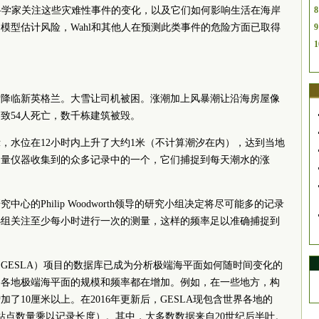
多科学家关注这些灾难性事件的变化，以及它们如何影响生活在海岸
8
模型估计风险，Wahl和其他人在预测此类事件的危险方面已取得
9
1
暴风雪降临新英格兰。大雪让司机被困。涨潮加上风暴潮让沿海房屋像
致54人死亡，数千栋建筑被毁。
，水位在12小时内上升了大约1米（不计算潮汐在内），达到当地
测量仪器收集到的众多记录中的一个，它们捕捉到每天潮水的涨
中心的Philip Woodworth领导的研究小组决定将尽可能多的记录
小组关注至少每小时进行一次的测量，这样的频率足以准确捕捉到
GESLA）项目的数据库已成为分析极端海平面如何随时间变化的
世界各地极端海平面的规模和频率都在增加。例如，在一些地方，构
加了10厘米以上。在2016年更新后，GESLA现包含世界各地的
年期（站点数量乘以记录长度）。其中，大多数数据来自20世纪后半叶。