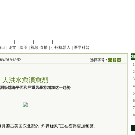
信息科学
|
地球科学
|
数理科学
|
管理综合
项目
|
论文
|
绘图
|
视频·直播
|
小柯机器人
|
医学科普
相
/26 9:18:52
选择字号：
小
中
大
1
2
大洪水愈演愈烈
3
4
测极端海平面和严重风暴将增加这一趋势
5
6
7
8
1月袭击美国东北部的“炸弹旋风”正在变得更加频繁。