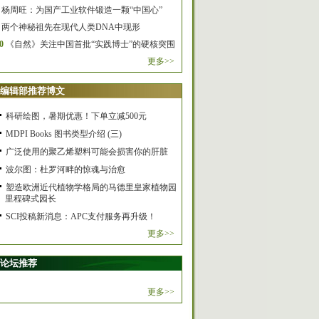
杨周旺：为国产工业软件锻造一颗“中国心”
两个神秘祖先在现代人类DNA中现形
0
《自然》关注中国首批“实践博士”的硬核突围
更多>>
编辑部推荐博文
科研绘图，暑期优惠！下单立减500元
MDPI Books 图书类型介绍 (三)
广泛使用的聚乙烯塑料可能会损害你的肝脏
波尔图：杜罗河畔的惊魂与治愈
塑造欧洲近代植物学格局的马德里皇家植物园
里程碑式园长
SCI投稿新消息：APC支付服务再升级！
更多>>
论坛推荐
更多>>