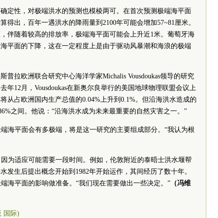
不确定性，对极端洪水的预测也模棱两可。在首次预测极端海平面
得出，百年一遇洪水的降雨量到2100年可能会增加57~81厘米。
，伴随着较高的排放率，极端海平面可能会上升近1米。葡萄牙海
端海平面的下降，这在一定程度上是由于驱动风暴潮和海浪的极端
欧洲联合研究中心海洋学家Michalis Vousdoukas领导的研究
12月，Vousdoukas在新奥尔良举行的美国地球物理联盟会议上
将从占欧洲国内生产总值的0.04%上升到0.1%。但沿海洪水造成的
~0.86%之间。他说：“沿海洪水成为未来最重要的自然灾害之一。”
、极端海平面会有多极端，将是这一研究的主要组成部分。“我认为根
要，因为适应可能需要一段时间。例如，伦敦附近的泰晤士洪水堰帮
洪水发生后提出概念开始到1982年开始运作，其间经历了数十年。
极端海平面的影响做准备。“我们现在需要做出一些决定。”
（冯维
版 国际)