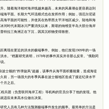
上升。随着海洋相对海岸线越来越高，未来的风暴潮会更容易达到
极端海平面。长期大气环流模式也在发挥作用；例如，强厄尔尼诺
岸高海平面的可能性，并使其在热带西太平洋地区减少。陆地和海
个冰河时代末期冰川严重消失以来，斯堪的纳维亚半岛大部分海岸
马普特拉三角洲正在下沉，因其沉积物变得致密。
距离现在更近的洪水的极端事件。例如，他们发现1909年的一场
的洪水。“档案研究表明，1978年的事件其实并非那么反常。”俄勒冈
e说。
份波士顿的“炸弹旋风”超越，该事件从海平面积蓄能量，造成海堤
不久前，另一场强大的冬季风暴在波士顿地区造成了接近纪录水平
两个月之后。
陆军工程兵团（负责联邦海岸工程）等机构的官员分享了他的发现。他
地就适应未来高水位做出决策。
，研究人员有几种方法预测极端事件发生的频率。最简单的方法是