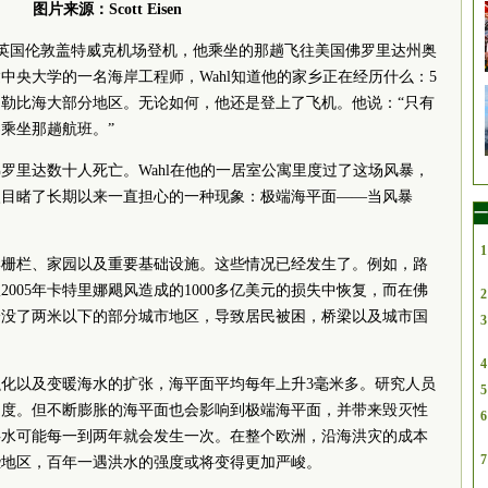
图片来源：Scott Eisen
Wahl到达英国伦敦盖特威克机场登机，他乘坐的那趟飞往美国佛罗里达州奥
中央大学的一名海岸工程师，Wahl知道他的家乡正在经历什么：5
勒比海大部分地区。无论如何，他还是登上了飞机。他说：“只有
乘坐那趟航班。”
罗里达数十人死亡。Wahl在他的一居室公寓里度过了这场风暴，
眼目睹了长期以来一直担心的一种现象：极端海平面——当风暴
一
。
1
岸栅栏、家园以及重要基础设施。这些情况已经发生了。例如，路
005年卡特里娜飓风造成的1000多亿美元的损失中恢复，而在佛
2
淹没了两米以下的部分城市地区，导致居民被困，桥梁以及城市国
3
4
化以及变暖海水的扩张，海平面平均每年上升3毫米多。研究人员
5
速度。但不断膨胀的海平面也会影响到极端海平面，并带来毁灭性
6
洪水可能每一到两年就会发生一次。在整个欧洲，沿海洪灾的成本
7
一些地区，百年一遇洪水的强度或将变得更加严峻。