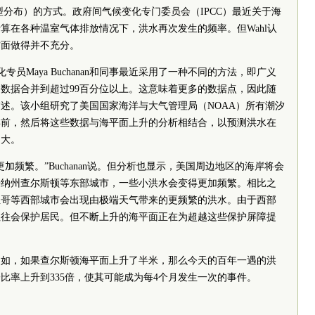
型分布）的方式。政府间气候变化专门委员会（IPCC）最近关于海
算在各种温室气体排放情况下，洪水再次发生的频率。但Wahl认
方面做得并不充分。
专员Maya Buchanan和同事最近采用了一种不同的方法，即广义
数据合并到超过99百分位以上。这意味着更多的数据点，因此随
述。该小组研究了美国国家海洋与大气管理局（NOAA）所有潮汐
年前，然后将这些数据与海平面上升的分析相结合，以预测洪水在
多大。
加频繁。”Buchanan说。但分析也显示，美国周边地区的海岸将会
来纳州查尔斯顿等东部城市，一些小洪水会变得更加频繁。相比之
亚哥等西部城市会出现由极端天气带来的更频繁的洪水。由于西部
往往会保护居民。但不断上升的海平面正在为超越这些保护屏障提
例如，如果查尔斯顿海平面上升了半米，那么今天的百年一遇的洪
比率上升到335倍，使其可能成为每4个月发生一次的事件。