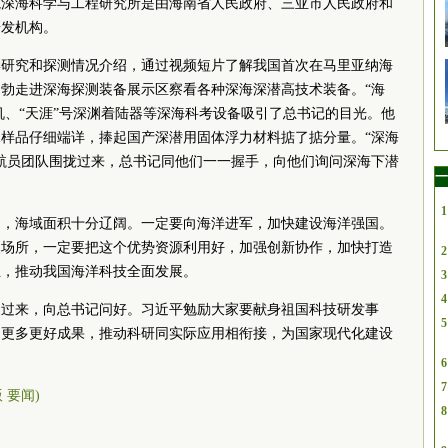
院深海科学与工程研究所是由海南省人民政府、三亚市人民政府和
研发机构。
学研究和探测情况介绍，通过视频短片了解我国首次在马里亚纳海
勃走进深海探测装备展示区察看各种深海深潜高技术装备。“海
机、“天涯”号深渊着陆器等深海科考设备吸引了总书记的目光。他
样品仔细端详，捧起国产深潜用固体浮力材料掂了掂分量。“深海
航员团队围拢过来，总书记同他们一一握手，向他们询问深海下潜
一
1
国，海域面积十分辽阔。一定要向海洋进军，加快建设海洋强国。
然场所，一定要把这个优势资源利用好，加强创新协作，加快打造
2
业，推动我国海洋科技全面发展。
3
4
聚过来，向总书记问好。习近平勉励大家要献身祖国科技研发事
5
出更多更好成果，推动科研同实际应用相衔接，为国家现代化建设
6
7
版 要闻)
8