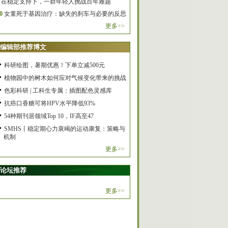
在稳定支持下，一群年轻人挑战百年难题
0
女童死于基因治疗：缺失的刹车与必要的反思
更多>>
编辑部推荐博文
科研绘图，暑期优惠！下单立减500元
植物园中的树木如何应对气候变化带来的挑战
色彩科研 | 工科生专属：插图配色灵感库
抗癌口香糖可将HPV水平降低93%
54种期刊居领域Top 10，IF高至47
SMHS丨稳定期心力衰竭的运动康复：策略与
机制
更多>>
论坛推荐
更多>>