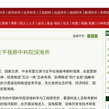
科学
|
医学科学
|
化学科学
|
工程材料
|
信息科学
|
地球科学
|
数理科学
|
管理
|
新闻
|
博客
|
院士
|
人才
|
会议
|
基金·项目
|
论文
|
绘图
|
视频·直播
|
小柯机
相
选择字号：
小
中
大
1
2
近平视察中科院深海所
3
4
5
记、国家主席、中央军委主席习近平在海南考察时强调，全面贯彻
6
神，统筹推进“五位一体”总体布局、协调推进“四个全面”战略布
7
大的力度谋划和推进改革开放，充分发挥生态环境、经济特区、国
8
美好新海南。
三亚市的中国科学院深海科学与工程研究所，看望科技人员和考察科
二的海洋面积，在开展深海进入、深海探测、深海开发等技术研发