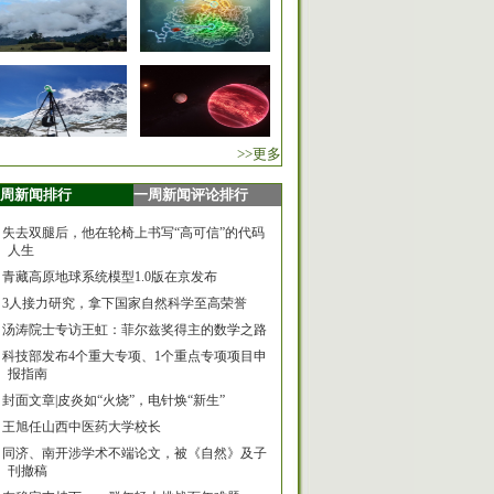
>>更多
周新闻排行
一周新闻评论排行
失去双腿后，他在轮椅上书写“高可信”的代码
人生
青藏高原地球系统模型1.0版在京发布
3人接力研究，拿下国家自然科学至高荣誉
汤涛院士专访王虹：菲尔兹奖得主的数学之路
科技部发布4个重大专项、1个重点专项项目申
报指南
封面文章|皮炎如“火烧”，电针焕“新生”
王旭任山西中医药大学校长
同济、南开涉学术不端论文，被《自然》及子
刊撤稿