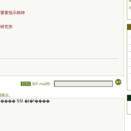
9
1
所重要指示精神
程研究所
打印
发E-mail给：
网观点。
���� SSI �ļ�ʱ����