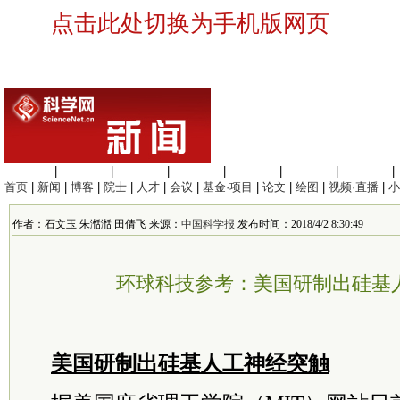
点击此处切换为手机版网页
生命科学
|
医学科学
|
化学科学
|
工程材料
|
信息科学
|
地球科学
|
数理科学
|
首页
|
新闻
|
博客
|
院士
|
人才
|
会议
|
基金·项目
|
论文
|
绘图
|
视频·直播
|
小
作者：石文玉 朱湉湉 田倩飞 来源：
中国科学报
发布时间：2018/4/2 8:30:49
环球科技参考：美国研制出硅基
美国研制出硅基人工神经突触