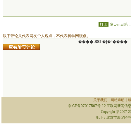
打印
发E-mail给
以下评论只代表网友个人观点，不代表科学网观点。
���� SSI �ļ�ʱ����
|
|
关于我们
网站声明
京ICP备07017567号-12
互联网新闻信息服
Copyright @ 2007-
地址：北京市海淀区中关村