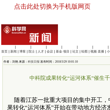
点击此处切换为手机版网页
生命科学
|
医学科学
|
化学科学
|
工程材料
|
信息科学
|
地球科学
|
数理科学
|
首页
|
新闻
|
博客
|
院士
|
人才
|
会议
|
基金·项目
|
论文
|
绘图
|
视频·直播
|
小
作者：刘艳 来源：
科技日报
发布时间：2018/3/29 10:01:10
中科院成果转化“运河体系”催生
随着江苏一批重大项目的集中开工，
果转化“运河体系”开始在带动地方经济