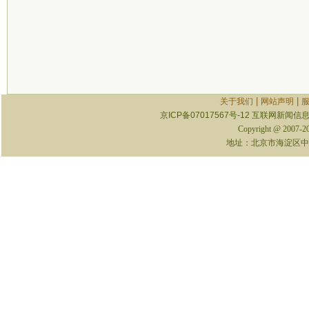
|
|
关于我们
网站声明
京ICP备07017567号-12
互联网新闻信息服
Copyright @ 2007-
地址：北京市海淀区中关村