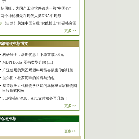
示
杨周旺：为国产工业软件锻造一颗“中国心”
两个神秘祖先在现代人类DNA中现形
0
《自然》关注中国首批“实践博士”的硬核突围
更多>>
编辑部推荐博文
科研绘图，暑期优惠！下单立减500元
MDPI Books 图书类型介绍 (三)
广泛使用的聚乙烯塑料可能会损害你的肝脏
波尔图：杜罗河畔的惊魂与治愈
塑造欧洲近代植物学格局的马德里皇家植物园
里程碑式园长
SCI投稿新消息：APC支付服务再升级！
更多>>
论坛推荐
更多>>