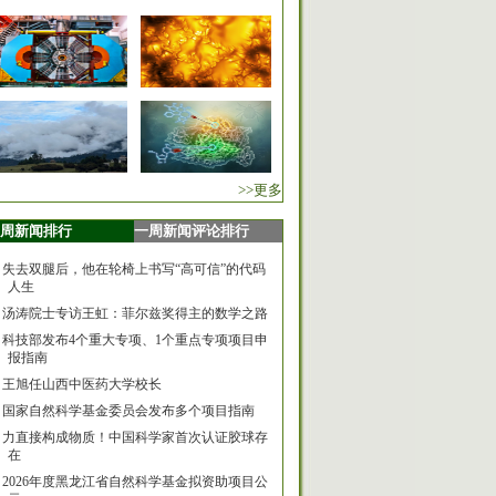
>>更多
周新闻排行
一周新闻评论排行
失去双腿后，他在轮椅上书写“高可信”的代码
人生
汤涛院士专访王虹：菲尔兹奖得主的数学之路
科技部发布4个重大专项、1个重点专项项目申
报指南
王旭任山西中医药大学校长
国家自然科学基金委员会发布多个项目指南
力直接构成物质！中国科学家首次认证胶球存
在
2026年度黑龙江省自然科学基金拟资助项目公