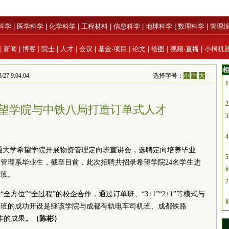
科学
|
医学科学
|
化学科学
|
工程材料
|
信息科学
|
地球科学
|
数理科学
|
管理
|
新闻
|
博客
|
院士
|
人才
|
会议
|
基金·项目
|
论文
|
绘图
|
视频·直播
|
小柯机
相
7 9:04:04
选择字号：
小
中
大
1
2
望学院与中铁八局打造订单式人才
3
4
通大学希望学院开展物资管理定向班宣讲会，选聘定向培养毕业
5
程管理系毕业生，截至目前，此次招聘共招录希望学院24名学生进
6
单班。
7
方位”“全过程”的校企合作，通过订单班、“3+1”“2+1”等模式与
8
向班的成功开设是继该学院与成都有轨电车司机班、成都铁路
作的成果
。（陈彬）