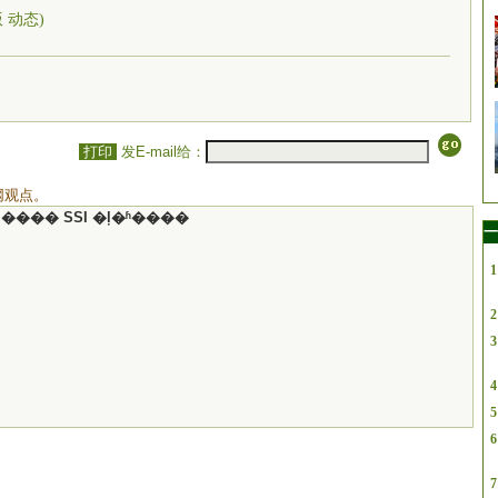
版 动态)
打印
发E-mail给：
网观点。
���� SSI �ļ�ʱ����
一
1
2
3
4
5
6
7