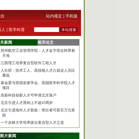
综合
站内规定
|
手机版
器人
|
医学科普
关新闻
相关论文
郑州航空工业管理学院：人才金字塔尖跨界新
天地
江西理工培养复合型软件工程人才
人社部：技术工人、高技能人才占就业人员比
重低
基金委与英国皇家学会、英国医学科学院人才
项目
高薪科技创新人才可申请北京落户
北京引进人才原则上不超45周岁
北京引进海外人才新政：突出者可获百万元奖
励
一个农林大学培养拔尖复合型人才之道
图片新闻