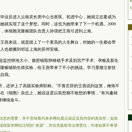
9
1
专科毕业后进入云南灵长类中心当兽医。初进中心，她就立志要成为
她就实现了这个梦想。同时，这也为她带来了下一个机遇。2009
时，体细胞克隆猴团队负责人孙强把王燕引进到上海。
对王燕来说，就是踏上了一个更高的人生舞台，对她的一生都会带
家人也都搬到邻近上海的苏州安顿。
超监控卵泡大小、腹腔镜取卵移植手术及剖宫产手术、孕猴及新生
克隆猴辅助生殖实验，给王燕带来了不小的挑战。学习显微注射技
战自我。
历，还评上了高级实验师职称。”不善言辞的王燕说到这里，掩饰不
在《细胞》杂志上，她说这是以前想都不敢想的事情，“有兴趣就
将继续奋斗。
信息的需要，并不意味着代表本网站观点或证实其内容的真实性；如其
须保留本网站注明的“来源”，并自负版权等法律责任；作者如果不希望