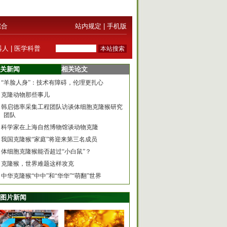
综合
站内规定
|
手机版
器人
|
医学科普
关新闻
相关论文
“羊脸人身”：技术有障碍，伦理更扎心
克隆动物那些事儿
韩启德率采集工程团队访谈体细胞克隆猴研究
团队
科学家在上海自然博物馆谈动物克隆
我国克隆猴“家庭”将迎来第三名成员
体细胞克隆猴能否超过“小白鼠”？
克隆猴，世界难题这样攻克
中华克隆猴“中中”和“华华”“萌翻”世界
图片新闻