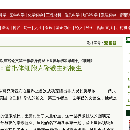
科学
|
医学科学
|
化学科学
|
工程材料
|
信息科学
|
地球科学
|
数理科学
|
管理
|
新闻
|
博客
|
院士
|
人才
|
会议
|
基金·项目
|
论文
|
绘图
|
视频·直播
|
小柯机
相
选择字号：
小
中
大
1
2
以重磅论文第三作者身份登上世界顶级科学期刊《细胞》
3
：首批体细胞克隆猴由她接生
4
5
6
科学研究所宣布在世界上首次成功克隆出非人灵长类动物———两只
7
登在美国《细胞》杂志的论文，第三作者是一位年轻的女兽医，她就是
8
后的健康成长，王燕付出了大量心血。这一世界级挑战的圆满完
不分昼夜的辛勤照料。当她的名字与科学家一起，登上世界顶级自
再一次获得了丰收。从云南一座偏远小城市走出来，她用自己的不