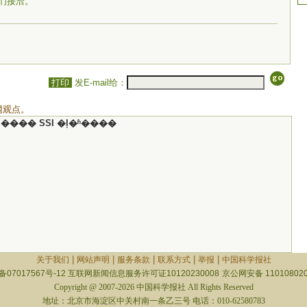
们接洽。
打印
发E-mail给：
网观点。
���� SSI �ļ�ʱ����
|
|
|
|
|
关于我们
网站声明
服务条款
联系方式
举报
中国科学报社
备07017567号-12
互联网新闻信息服务许可证10120230008
京公网安备 110108020
Copyright @ 2007-2026 中国科学报社 All Rights Reserved
地址：北京市海淀区中关村南一条乙三号 电话：010-62580783