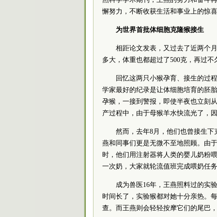
懈努力，不断收获生活和事业上的惊
为世界首批体细胞克隆猴接生
相距论文发表，又过去了近两个月
多大，体重也都超过了500克，再过
回忆这两只小猴孕育、接生的过
学家最好的纪录是让体细胞培育的胚胎
孕猴，一接到警报，即使半夜也立刻
产过程中，由于母猴羊水快流光了，
然而，去年8月，他们也曾接生下
燕和同事们更是无微不至地照顾。由于
时，他们用注射器将人类的婴儿奶粉喂
一次奶，大家就轮流值班完成喂奶任
成为兽医16年，王燕照料过的实验
时间长了，实验猴都对她十分亲热。
查。而王燕则会轻轻按摩它们的尾巴