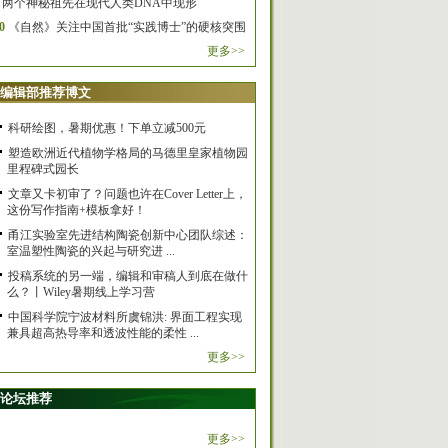
两个神秘祖先在现代人类DNA中现形
0
《自然》关注中国首批“实践博士”的硬核突围
更多>>
编辑部推荐博文
科研绘图，暑期优惠！下单立减500元
塑造欧洲近代植物学格局的马德里皇家植物园
里程碑式园长
文章又卡初审了？问题也许在Cover Letter上，
这份写作指南+模板拿好！
甬江实验室先进结构陶瓷创新中心团队综述：
室温塑性陶瓷的兴起与研究进 ...
投稿系统的另一端，编辑和审稿人到底在做什
么？丨Wiley暑期线上学习营
中国科学院宁波材料所虞锦洪: 界面工程实现
兼具超高热导率和透波性能的柔性 ...
更多>>
论坛推荐
更多>>