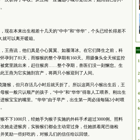
喜。
，现在本来出生相差十几天的“中中”和“华华”，个头已经长得差不
不久就可以离开暖箱。
一
程，王燕说，他们真是小心翼翼、如履薄冰。在它们降生之前，科
怀孕到了81天，而猕猴的整个孕期有160天。用摄像头全天候监控
1
从被窝里跳出来，赶往猴房……整个孕期，兽医们没一刻懈怠。生
因此王燕为它实施剖宫产，将两只小猴迎到了人间。
2
3
克隆猴，但只存活几小时后就夭折了。所以这两只小猴出生后，王
母猴一般只认顺产的孩子，“中中”和“华华”得靠人工喂养。刚出生
4
进猴宝宝的嘴里。“华华”由于早产，出生第一周必须每隔2小时喂
5
务。
6
猴不下1000只，经她手为猴子实施的外科手术超过3000例。照料
7
每次她走进猴房，实验猴们都会主动背过身，任她抓着尾巴做检
8
，并奖励一些好吃的，对猴儿们的信任给以回馈。