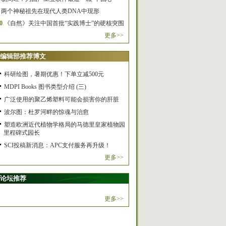
两个神秘祖先在现代人类DNA中现形
0
《自然》关注中国首批“实践博士”的硬核突围
更多>>
编辑部推荐博文
科研绘图，暑期优惠！下单立减500元
MDPI Books 图书类型介绍 (三)
广泛使用的聚乙烯塑料可能会损害你的肝脏
波尔图：杜罗河畔的惊魂与治愈
塑造欧洲近代植物学格局的马德里皇家植物园
里程碑式园长
SCI投稿新消息：APC支付服务再升级！
更多>>
论坛推荐
更多>>