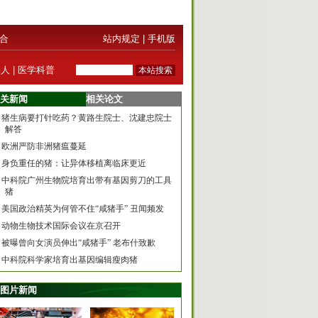
合
站内规定
|
手机版
器人
|
医学科普
关新闻
相关论文
猪生病要打针吃药？黄路生院士、沈建忠院士
解答
欧洲严防非洲猪瘟蔓延
身负重任的猪：让异体移植离临床更近
中科院广州生物院培育出带有基因剪刀的工具
猪
美国政治精英为何管不住“咸猪手” 丑闻频发
动物生物技术国际会议在京召开
被曝曾向女演员伸出“咸猪手” 老布什致歉
中科院科学家培育出基因编辑瘦肉猪
图片新闻