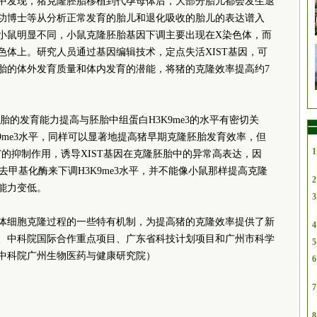
中发现，猪克隆胚胎移植到代孕母体后，大部分胎儿都会发生退
功博士等从分析正常发育的胎儿和退化吸收的胎儿的表达谱入
小鼠明显不同，小鼠克隆胚胎基因下调主要出现在X染色体，而
色体上。研究人员通过基因编辑技术，定点失活XIST基因，可
胎的体外发育质量和体内发育的潜能，将猪的克隆效率提高约7
胚胎的发育能力提高与胚胎中组蛋白H3K9me3的水平有密切关
一
9me3水平，同样可以显著地提高猪早期克隆胚胎发育效率，但
1
IST的抑制作用，诱导XIST基因在克隆胚胎中的异常高表达，因
3去甲基化酶来下调H3K9me3水平，并不能像小鼠那样提高克隆
2
能力变低。
3
体细胞克隆过程的一些特有机制，为提高猪的克隆效率提供了新
4
、中科院国际合作重点项目、广东省科技计划项目和广州市科学
5
中科院广州
生物医药与健康研究院
）
6
7
8