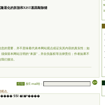
9
隆退化的胚胎和XIST基因敲除猪
1
信息的需要，并不意味着代表本网站观点或证实其内容的真实性；如
须保留本网站注明的“来源”，并自负版权等法律责任；作者如果不
与我们接洽。
打印
发E-mail给：
网观点。
���� SSI �ļ�ʱ����