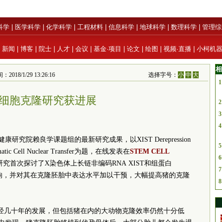
科学
|
医学科学
|
化学科学
|
工程材料
|
信息科学
|
地球科学
|
数理科学
|
管理综
|
新闻
|
博客
|
院士
|
人才
|
会议
|
基金·项目
|
论文
|
绘图
|
视频·直播
|
小柯机
相
1/29 13:26:16
选择字号：
小
中
大
1
细胞克隆研究获进展
2
3
4
究院赖良学课题组的最新研究成果，以XIST Derepression
5
 Somatic Cell Nuclear Transfer为题，在线发表在
STEM CELL
6
究首次探讨了X染色体上长链非编码RNA XIST和组蛋白
7
影响，并对其在克隆胚胎中表达水平加以干预，大幅提高猪的克隆
8
历经几十年的发展，但包括猪在内的大动物克隆效率仍然十分低