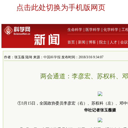
点击此处切换为手机版网页
生命科学
|
医学科学
|
化学科学
|
工
首页
|
新闻
|
博客
|
院士
|
人才
|
会议
作者：张玉薇 陆琦 来源：
中国科学报
发布时间：2018/3/16 9:34:07
两会通道：李彦宏、苏权科、
①3月15日，全国政协委员李彦宏（右）、苏权科（左）、邓中
华社记者张玉薇摄