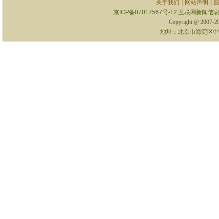
|
|
关于我们
网站声明
京ICP备07017567号-12
互联网新闻信息服
Copyright @ 2007-
地址：北京市海淀区中关村