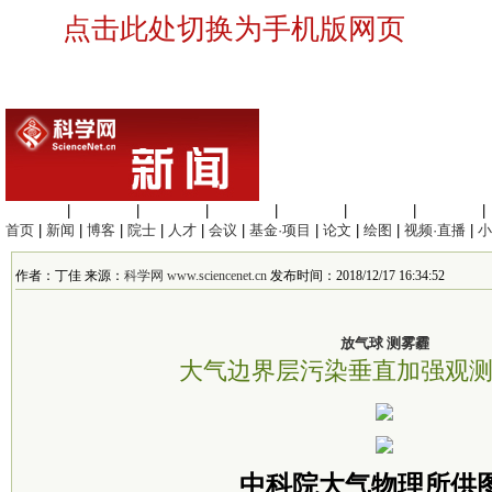
点击此处切换为手机版网页
生命科学
|
医学科学
|
化学科学
|
工程材料
|
信息科学
|
地球科学
|
数理科学
|
首页
|
新闻
|
博客
|
院士
|
人才
|
会议
|
基金·项目
|
论文
|
绘图
|
视频·直播
|
小
作者：丁佳 来源：
科学网 www.sciencenet.cn
发布时间：2018/12/17 16:34:52
放气球 测雾霾
大气边界层污染垂直加强观
中科院大气物理所供