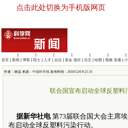
点击此处切换为手机版网页
生命科学
|
医学科学
|
化学科学
|
工程材料
|
信息科学
|
地球科学
|
数理科学
|
首页
|
新闻
|
博客
|
院士
|
人才
|
会议
|
基金·项目
|
论文
|
绘图
|
视频·直播
|
小
作者：林远 来源：
中国科学报
发布时间：2018/12/6 9:21:33
联合国宣布启动全球反塑料
据新华社电
第73届联合国大会主席埃
布启动全球反塑料污染行动。