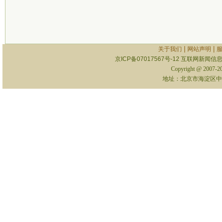
|
|
关于我们
网站声明
京ICP备07017567号-12
互联网新闻信息服
Copyright @ 2007-
地址：北京市海淀区中关村