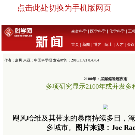
点击此处切换为手机版网页
生命科学
|
医学科学
|
化学科学
|
工
首页
|
新闻
|
博客
|
院士
|
人才
|
会议
作者：唐凤 来源：
中国科学报
发布时间：2018/11/21 8:43:04
2100年：屋漏偏逢连夜雨
多项研究显示2100年或并发
飓风哈维及其带来的暴雨持续多日，淹
多城市。
图片来源：Joe Raedl