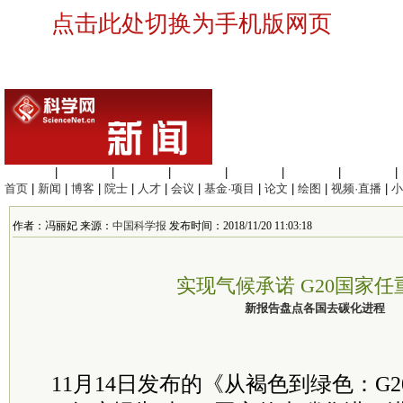
点击此处切换为手机版网页
生命科学
|
医学科学
|
化学科学
|
工程材料
|
信息科学
|
地球科学
|
数理科学
|
首页
|
新闻
|
博客
|
院士
|
人才
|
会议
|
基金·项目
|
论文
|
绘图
|
视频·直播
|
小
作者：冯丽妃 来源：
中国科学报
发布时间：2018/11/20 11:03:18
实现气候承诺 G20国家任
新报告盘点各国去碳化进程
11月14日发布的《从褐色到绿色：G