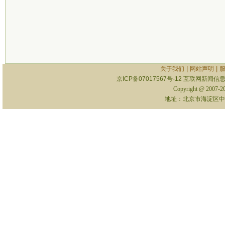
|
|
关于我们
网站声明
京ICP备07017567号-12
互联网新闻信息服
Copyright @ 2007-
地址：北京市海淀区中关村