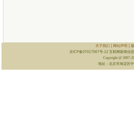
|
|
关于我们
网站声明
京ICP备07017567号-12
互联网新闻信息服
Copyright @ 2007-
地址：北京市海淀区中关村