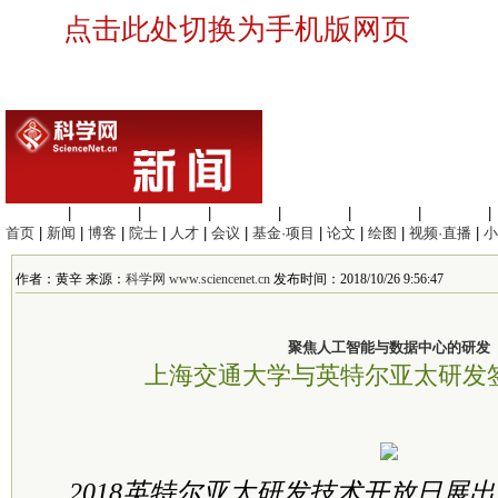
点击此处切换为手机版网页
生命科学
|
医学科学
|
化学科学
|
工程材料
|
信息科学
|
地球科学
|
数理科学
|
首页
|
新闻
|
博客
|
院士
|
人才
|
会议
|
基金·项目
|
论文
|
绘图
|
视频·直播
|
小
作者：黄辛 来源：
科学网 www.sciencenet.cn
发布时间：2018/10/26 9:56:47
聚焦人工智能与数据中心的研发
上海交通大学与英特尔亚太研发
2018英特尔亚太研发技术开放日展