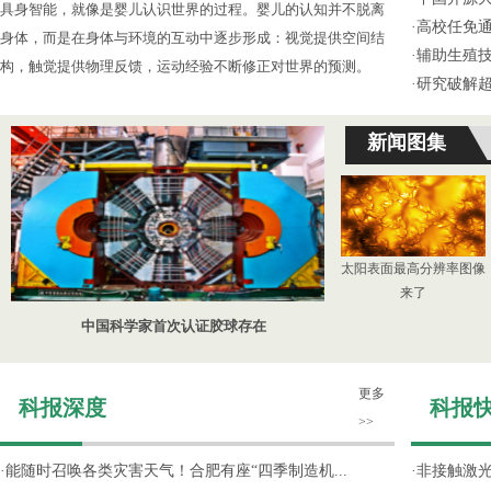
具身智能，就像是婴儿认识世界的过程。婴儿的认知并不脱离
·
高校任免通
身体，而是在身体与环境的互动中逐步形成：视觉提供空间结
·
辅助生殖
构，触觉提供物理反馈，运动经验不断修正对世界的预测。
·
研究破解超
新闻图集
太阳表面最高分辨率图像
来了
中国科学家首次认证胶球存在
更多
科报深度
科报
>>
·
能随时召唤各类灾害天气！合肥有座“四季制造机...
·
非接触激光