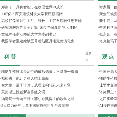
·
郑南宁：具身智能，在物理世界中成长
·
谢家麟：他
·
1.07亿！西安建筑科技大学获巨额捐赠
·
聚焦气候变
·
高校任免通知引关注：科长、主任自愿转任思政辅...
·
姜中宏：从
·
研究破解超导量子计算“速度与保真度”相互制约...
·
中国科学院
·
童晓晖任浙江师范大学党委副书记
·
张永合：在
·
我国学者重建嫦娥五号着陆区月壤完整演化史
·
塔克拉玛
更多
科 普
观 点
>>
·
辅助生殖技术是治疗的最后选择，不是第一选择
·
中国开源大
·
戴松恩：他让更多人吃上白面
·
辅助生殖
·
俞大鹏：量子计算，从理论构想到未来引擎
·
让学术交流
·
莫把渐进性创新当作贬义词
·
诺奖得主
·
汤涛院士专访王虹：菲尔兹奖得主的数学之路
·
之江实验
·
3人接力研究，拿下国家自然科学至高荣誉
·
AI接连推