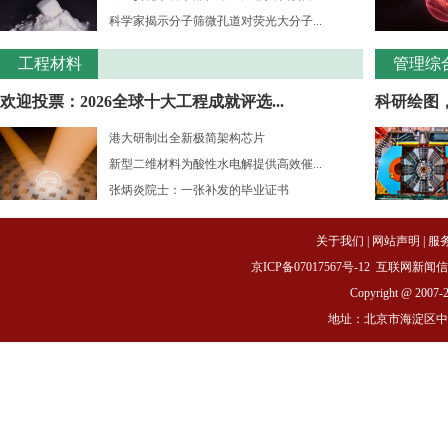
科学家揭示分子筛微孔道对荧光大分子...
工程材料
管理综
欢迎投票：2026全球十大工程成就评选...
科研绘图
港大研制出全新极简架构芯片
新型二维材料为酸性水电解提供高效催...
张炳炎院士：一张补发的毕业证书
关于我们
|
网站声明
|
服
京ICP备07017567号-12
互联网新闻信息服务
Copyright @ 2007-
地址：北京市海淀区中关村