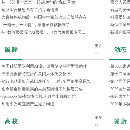
·
从“书架”到“货架”：跨越20年的“免疫革命”
·
研究人员提
·
短肠综合征患儿有了治疗新选择
·
新型高安全
·
力直接构成物质！中国科学家首次认证胶球存在
·
科研团队破
·
“一电子、一比特”，单电子存储器来了！
·
两位中国气
·
从“数值预报”到“AI预报”，电力气象预报变天...
·
新研究揭
更多
国 际
动态
>>
·
美国科研团队利用AI设计出可复制的新型噬菌体
·
超5000
·
癌细胞会借特定蛋白关闭人体免疫反应
·
第十二届
·
骑行电动滑板车或比摩托车、自行车面临更高风险
·
第七届国
·
迄今最全质量最高的人类基因组序列构建完成
·
2026国
·
SpaceX火箭残骸撞击月球 月面出现撞击坑
·
南开大学
·
利用阳光可直接产生光子纠缠
·
2026年
更多
高 校
院 所
>>