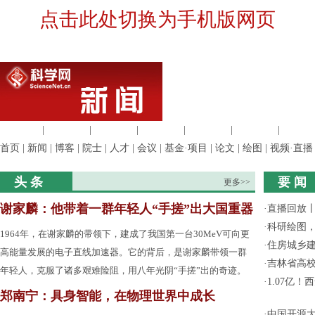
点击此处切换为手机版网页
生命科学
|
医学科学
|
化学科学
|
工程材料
|
信息科学
|
地球科学
|
数理科
首页
|
新闻
|
博客
|
院士
|
人才
|
会议
|
基金·项目
|
论文
|
绘图
|
视频·直播
头 条
要 闻
更多>>
谢家麟：他带着一群年轻人“手搓”出大国重器
·
直播回放
·
科研绘图，
1964年，在谢家麟的带领下，建成了我国第一台30MeV可向更
·
住房城乡
高能量发展的电子直线加速器。它的背后，是谢家麟带领一群
·
吉林省高
年轻人，克服了诸多艰难险阻，用八年光阴“手搓”出的奇迹。
·
1.07亿
郑南宁：具身智能，在物理世界中成长
·
中国开源大