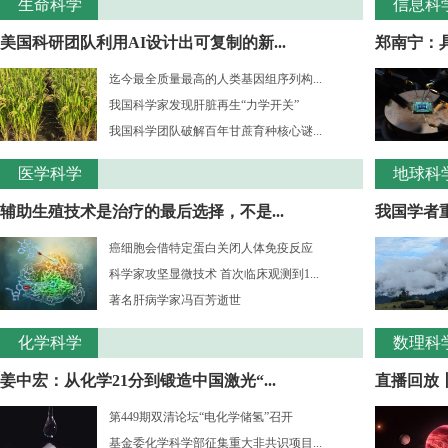
生命科学
信息科
美国科研团队利用AI设计出可复制的新...
郑南宁：
迄今最全质量最高的人类基因组序列构...
我国科学家发现肝脏再生“力学开关”
我国科学团队破解百年甘蔗育种核心谜...
医学科学
地球科
辅助生殖技术是治疗的最后选择，不是...
我国学者重
癌细胞会借特定蛋白关闭人体免疫反应
科学家攻坚显微技术 首次临床观测到1...
著名肝病学家冯百芳逝世
化学科学
数理科
姜中宏：从化学21分到锻造中国激光“...
直播回放丨
第449期双清论坛“电化学储氢”召开
基金委化学科学部征集重大非共识项目...