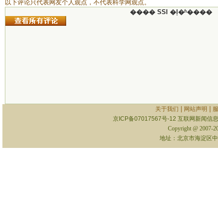
以下评论只代表网友个人观点，不代表科学网观点。
���� SSI �ļ�ʱ����
|
|
关于我们
网站声明
京ICP备07017567号-12
互联网新闻信息服
Copyright @ 2007-
地址：北京市海淀区中关村