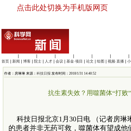
点击此处切换为手机版网页
生命科学
|
医学科学
|
化学科学
|
工程材料
|
信息科学
|
地球科学
|
数理科学
|
首页
|
新闻
|
博客
|
院士
|
人才
|
会议
|
基金·项目
|
论文
|
绘图
|
视频·直播
|
小
作者：房琳琳 来源：
科技日报
发布时间：2018/1/31 14:40:52
抗生素失效？用噬菌体“打败
科技日报北京1月30日电 （记者房
的患者并非无药可救，噬菌体有望成他