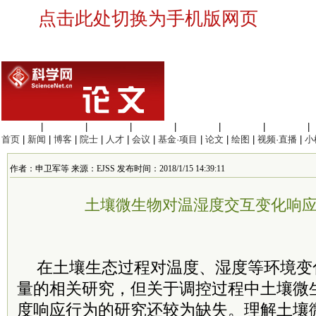
点击此处切换为手机版网页
生命科学
|
医学科学
|
化学科学
|
工程材料
|
信息科学
|
地球科学
|
数理科学
|
首页
|
新闻
|
博客
|
院士
|
人才
|
会议
|
基金·项目
|
论文
|
绘图
|
视频·直播
|
小
作者：申卫军等 来源：EJSS 发布时间：2018/1/15 14:39:11
土壤微生物对温湿度交互变化响
在土壤生态过程对温度、湿度等环境变
量的相关研究，但关于调控过程中土壤微
度响应行为的研究还较为缺失。理解土壤