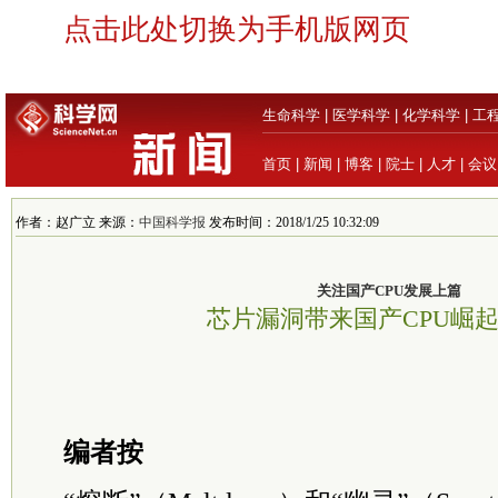
点击此处切换为手机版网页
生命科学
|
医学科学
|
化学科学
|
工
首页
|
新闻
|
博客
|
院士
|
人才
|
会议
作者：赵广立 来源：
中国科学报
发布时间：2018/1/25 10:32:09
关注国产CPU发展上篇
芯片漏洞带来国产CPU崛
编者按