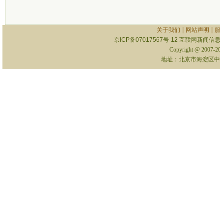
|
|
关于我们
网站声明
京ICP备07017567号-12
互联网新闻信息服
Copyright @ 2007-
地址：北京市海淀区中关村