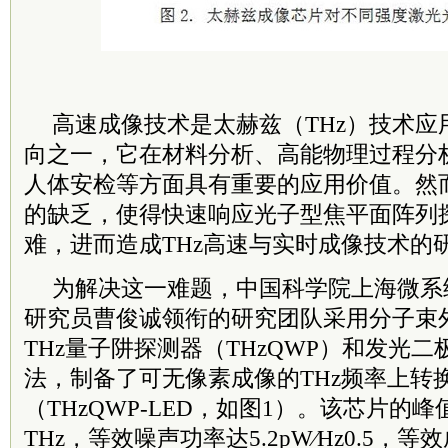
高速成像技术是太赫兹（THz）技术应
向之一，它在材料分析、高能物理过程分
人体安检等方面具有重要的应用价值。然
的缺乏，使得快速响应光子型焦平面阵列
难，进而造成THz高速与实时成像技术的
为解决这一难题，中国科学院上海微系
研究员曹俊诚领衔的研究团队采用分子束
THz量子阱探测器（THzQWP）和发光二
法，制备了可无像素成像的THz频率上转
（THzQWP-LED，如图1）。该芯片的峰
THz，等效噪声功率达5.2pW⁄Hz0.5，