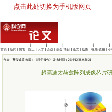
点击此处切换为手机版网页
生命科学
|
医学科学
|
化学科学
|
工程材料
|
信息科学
|
地球科学
|
数理科学
|
首页
|
新闻
|
博客
|
院士
|
人才
|
会议
|
基金·项目
|
论文
|
绘图
|
视频·直播
|
小
作者：曹俊诚等 来源：《科学报告》 发布时间：2016/12/28 9:56:21
超高速太赫兹阵列成像芯片