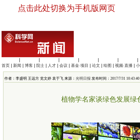
点击此处切换为手机版网页
生命科学
|
医学科学
|
化学科学
|
工程材料
|
信息科学
|
地球科学
|
数理科学
|
首页
|
新闻
|
博客
|
院士
|
人才
|
会议
|
基金·项目
|
论文
|
绘图
|
视频·直播
|
小
作者：李盛明 王远方 党文婷 袁于飞 来源：
光明日报
发布时间：2017/7/31 10:43:40
植物学名家谈绿色发展绿