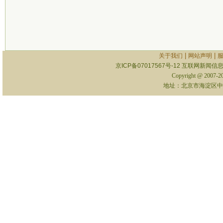
|
|
关于我们
网站声明
京ICP备07017567号-12
互联网新闻信息服
Copyright @ 2007-
地址：北京市海淀区中关村