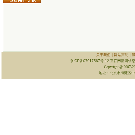
|
|
关于我们
网站声明
京ICP备07017567号-12
互联网新闻信息服
Copyright @ 2007-
地址：北京市海淀区中关村