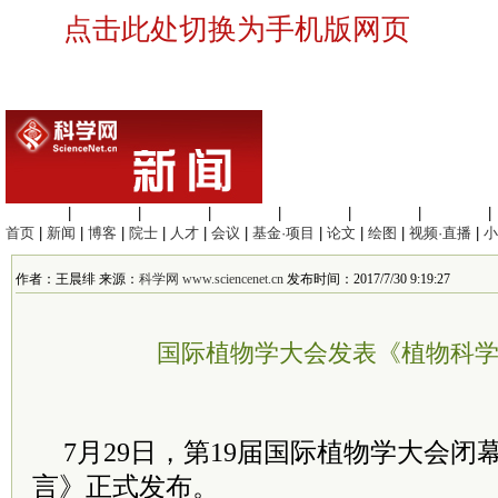
点击此处切换为手机版网页
生命科学
|
医学科学
|
化学科学
|
工程材料
|
信息科学
|
地球科学
|
数理科学
|
首页
|
新闻
|
博客
|
院士
|
人才
|
会议
|
基金·项目
|
论文
|
绘图
|
视频·直播
|
小
作者：王晨绯 来源：
科学网 www.sciencenet.cn
发布时间：2017/7/30 9:19:27
国际植物学大会发表《植物科
7月29日，第19届国际植物学大会
言》正式发布。